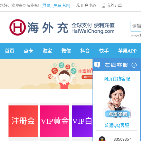
您好，欢迎来到海外充！
[登录]
[免费注册]

用户中心

我的订单

优惠券

VIP会员

积分商城

手机网站


itune
首页
点卡
淘宝
微信
抖音
快手
苹果APP
网页在线客服
注册会
VIP黄金
VIP白金
VIP钻石
普通QQ客服
83509857