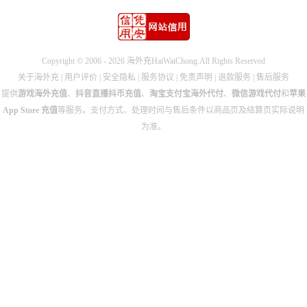
优惠97折
优惠95折
Copyright © 2006 - 2026 海外充HaiWaiChong.All Rights Reserved
关于海外充
|
用户评价
|
安全隐私
|
服务协议
|
免责声明
|
退款服务
|
售后服务
提供
游戏海外充值
、
抖音直播抖币充值
、
淘宝支付宝海外代付
、
微信游戏代付
和
苹果
App Store 充值
等服务。支付方式、处理时间与售后条件以商品页及结算页实际说明
为准。