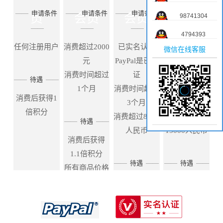
——
申请条件
——
申请条件
——
申请条件
——
申请条件
员
会员
会员
会员
98741304
——
——
——
——
4794393
任何注册用户
消费超过2000
已实名认证
已实名认证
微信在线客服
元
PayPal是已认
PayPal是已认
消费时间超过
证
证
——
待遇
——
1个月
消费时间超过
消费时间超过
消费后获得1
3个月
6个月
倍积分
消费超过8000
消费金额超过
——
待遇
——
人民币
15000人民币
消费后获得
1.1倍积分
——
待遇
——
——
待遇
——
所有商品价格
优惠99折
消费后获得
消费后获得
1.2倍积分
1.5倍积分
所有商品价格
所有商品价格