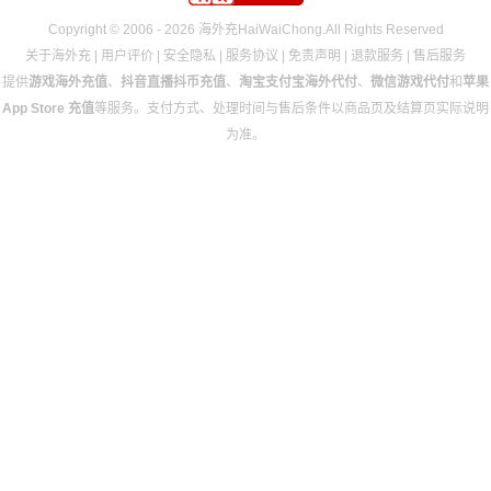
Copyright © 2006 - 2026 海外充HaiWaiChong.All Rights Reserved
关于海外充
|
用户评价
|
安全隐私
|
服务协议
|
免责声明
|
退款服务
|
售后服务
提供
游戏海外充值
、
抖音直播抖币充值
、
淘宝支付宝海外代付
、
微信游戏代付
和
苹果
App Store 充值
等服务。支付方式、处理时间与售后条件以商品页及结算页实际说明
为准。