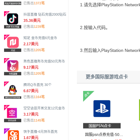
已售出
1372笔
1.请先选择PlayStation Ne
抖音直播 钻石充值2000钻石
35.36美元
已售出
1239笔
2.按输入代码。
知足 金币充值6元金币
2.17美元
3.然后输入PlayStation Net
已售出
1205笔
秀色直播秀币充值50元秀币
9.17美元
已售出
1205笔
更多国际服游戏点卡
腾讯Q币直充 30个
6.67美元
已售出
1164笔
空空语音开黑交友12元金币
3.17美元
已售出
1145笔
快手直播-6元快币直充
国服psn点券充值-500
1.67美元