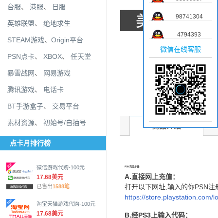
台服
、
港服
、
日服
98741304
英雄联盟
、
绝地求生
4794393
STEAM游戏
、
Origin平台
微信在线客服
PSN点卡
、
XBOX
、
任天堂
暴雪战网
、
网易游戏
腾讯游戏
、
电话卡
BT手游盒子
、
交易平台
素材资源
、
初始号/自抽号
商品介绍
点卡月排行榜
微信游戏代购-100元
PSN充值步骤:
A.直接网上充值：
17.68美元
打开以下网址,输入的你PSN注册
已售出
1588笔
https://store.playstation.com/
淘宝天猫游戏代购-100元
17.68美元
B.经PS3上输入代码：