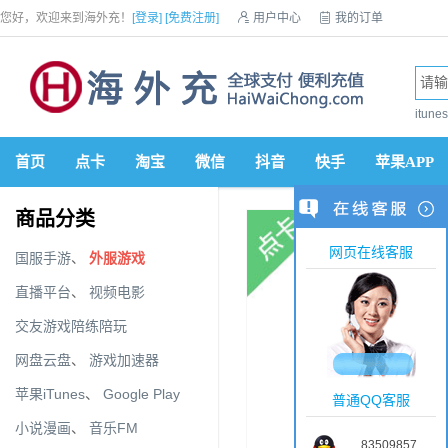
您好，欢迎来到海外充！
[登录]
[免费注册]

用户中心

我的订单

优惠券

VIP会员

积分商城

手机网站


itun
首页
点卡
淘宝
微信
抖音
快手
苹果APP
商品分类
网页在线客服
国服手游
、
外服游戏
直播平台
、
视频电影
交友游戏陪练陪玩
网盘云盘
、
游戏加速器
苹果iTunes
、
Google Play
普通QQ客服
小说漫画
、
音乐FM
83509857