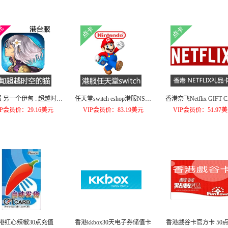
 另一个伊甸 : 超越时空
任天堂switch eshop港服NS充
香港奈飞Netflix GIFT 
notherEden 国际服 代充
值卡500 HKD
礼品卡300港币
IP会员价：29.16美元
VIP会员价：83.19美元
VIP会员价：51.97
1000庫羅諾斯之石
港红心辣椒30点充值
香港kkbox30天电子券储值卡
香港戲谷卡官方卡 50