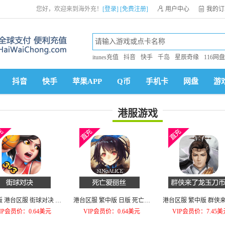
您好，欢迎来到海外充！
[登录]
[免费注册]

用户中心

我的订
itunes充值
抖音
快手
千岛
星辰奇缘
116网盘
抖音
快手
苹果APP
Q币
手机卡
网盘
游
港服游戏
 港台区服 街球对决 斗
港台区服 繁中版 日版 死亡爱
港台区服 繁中版 群侠
牛高手1元代充
丽丝 SINoALICE1元代充
月卡
IP会员价：0.64美元
VIP会员价：0.64美元
VIP会员价：7.45美