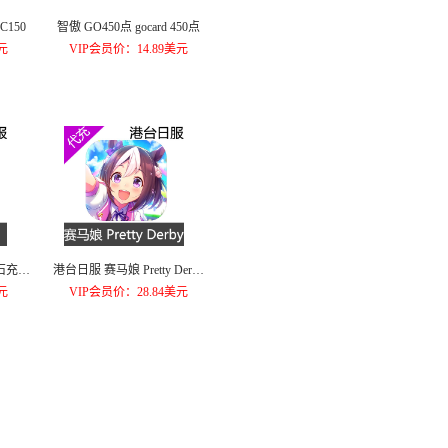
C150
智傲 GO450点 gocard 450点
元
VIP会员价：14.89美元
钻石充值
港台日服 赛马娘 Pretty Derby
充值港台首冲1500有偿萝卜
元
VIP会员价：28.84美元