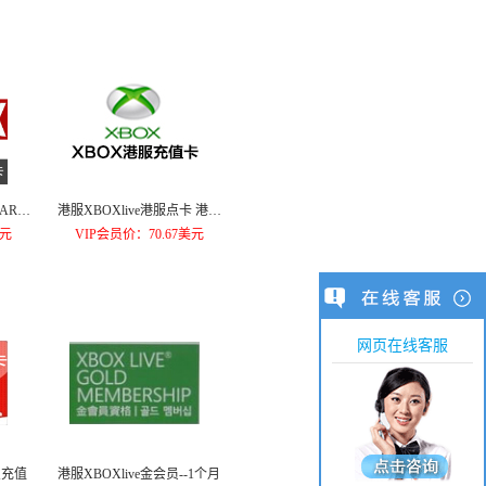
CARD
港服XBOXlive港服点卡 港服
HK$450HKD港币
美元
VIP会员价：70.67美元
网页在线客服
点充值
港服XBOXlive金会员--1个月