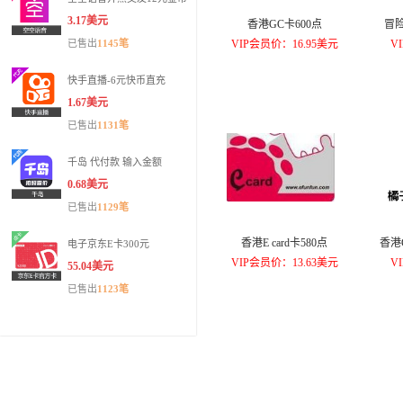
3.17美元
香港GC卡600点
冒险
已售出
1145笔
VIP会员价：16.95美元
V
快手直播-6元快币直充
1.67美元
已售出
1131笔
千岛 代付款 输入金额
0.68美元
已售出
1129笔
香港E card卡580点
香港
电子京东E卡300元
VIP会员价：13.63美元
V
55.04美元
已售出
1123笔