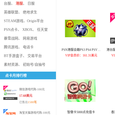
台服
、
港服
、
日服
英雄联盟
、
绝地求生
STEAM游戏
、
Origin平台
PSN点卡
、
XBOX
、
任天堂
暴雪战网
、
网易游戏
腾讯游戏
、
电话卡
PSN港服会籍PS3 PS4 PSV点
港台服
卡PLUS+三档会员12个月
的猫 A
VIP会员价：161.31美元
V
BT手游盒子
、
交易平台
素材资源
、
初始号/自抽号
点卡月排行榜
微信游戏代购-100元
17.68美元
已售出
1588笔
智傲卡5000点充值卡
香
淘宝天猫游戏代购-100元