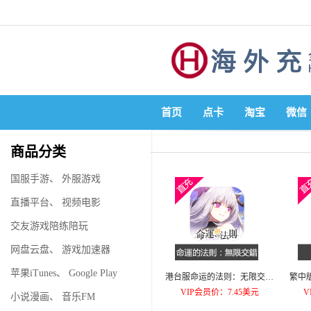
首页
点卡
淘宝
微信
商品分类
国服手游
、
外服游戏
直播平台
、
视频电影
交友游戏陪练陪玩
网盘云盘
、
游戏加速器
苹果iTunes
、
Google Play
港台服命运的法则：无限交錯
繁中版
月卡A
VIP会员价：7.45美元
V
小说漫画
、
音乐FM