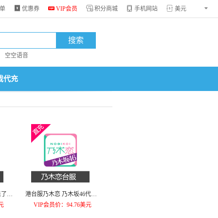
单

优惠券

VIP会员

积分商城

手机网站


搜索
空空语音
戏代充
来了小
港台服乃木恋 乃木坂46代充1
1000NC增量包
元
VIP会员价：94.76美元