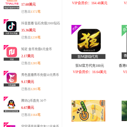
VIP会员价：164.48美元
V
17.68美元
已售出
1372笔
抖音直播 钻石充值2000钻石
35.36美元
已售出
1239笔
知足 金币充值6元金币
2.17美元
已售出
1205笔
狂M官方代充100元
香港HK
VIP会员价：16.64美元
V
秀色直播秀币充值50元秀币
9.17美元
已售出
1205笔
腾讯Q币直充 30个
6.67美元
已售出
1164笔
空空语音开黑交友12元金币