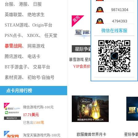
台服
、
港服
、
日服
98741304
英雄联盟
、
绝地求生
4794393
STEAM游戏
、
Origin平台
微信在线客服
PSN点卡
、
XBOX
、
任天堂
暴雪战网
、
网易游戏
腾讯游戏
、
电话卡
暴雪游戏 星际争霸重制版98
守望先锋
元
VIP会员价：16.34美元
VIP
BT手游盒子
、
交易平台
素材资源
、
初始号/自抽号
点卡月排行榜
微信游戏代购-100元
17.71美元
已售出
1588笔
欧服魔兽世界月卡
星际争霸
淘宝天猫游戏代购-100元