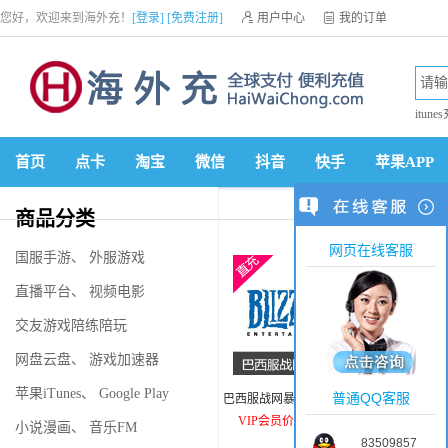
您好，欢迎来到海外充！
[登录]
[免费注册]

用户中心

我的订单

优惠券

VIP会员

积分商城

手机网站


itune
首页
点卡
淘宝
微信
抖音
快手
苹果APP
商品分类
网页在线客服
国服手游
、
外服游戏
直播平台
、
视频电影
交友游戏陪练陪玩
网盘云盘
、
游戏加速器
苹果iTunes
、
Google Play
普通QQ客服
巴西服战网暴雪点数100BRL
暴雪游戏
之
VIP会员价：29.04美元
VIP
小说漫画
、
音乐FM
83509857