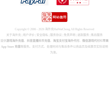
Copyright © 2006 - 2026 海外充HaiWaiChong.All Rights Reserved
关于海外充
|
用户评价
|
安全隐私
|
服务协议
|
免责声明
|
退款服务
|
售后服务
提供
游戏海外充值
、
抖音直播抖币充值
、
淘宝支付宝海外代付
、
微信游戏代付
和
苹果
App Store 充值
等服务。支付方式、处理时间与售后条件以商品页及结算页实际说明
为准。