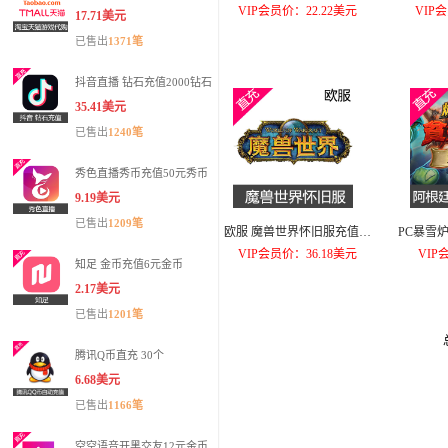
VIP会员价：22.22美元
VIP
17.71美元
已售出
1371笔
抖音直播 钻石充值2000钻石
35.41美元
已售出
1240笔
秀色直播秀币充值50元秀币
9.19美元
已售出
1209笔
欧服 魔兽世界怀旧服充值60
PC暴雪
天正规月卡
VIP会员价：36.18美元
VIP
知足 金币充值6元金币
2.17美元
已售出
1201笔
腾讯Q币直充 30个
6.68美元
已售出
1166笔
空空语音开黑交友12元金币