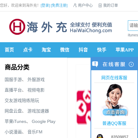
您好，欢迎来到海外充！
[登录]
[免费注册]

用户中心

我的订单

优惠券

VIP会员

积分商城

手机网站


itun
首页
点卡
淘宝
微信
抖音
快手
苹果APP
商品分类
网页在线客服
国服手游
、
外服游戏
直播平台
、
视频电影
交友游戏陪练陪玩
网盘云盘
、
游戏加速器
苹果iTunes
、
Google Play
普通QQ客服
小说漫画
、
音乐FM
83509857