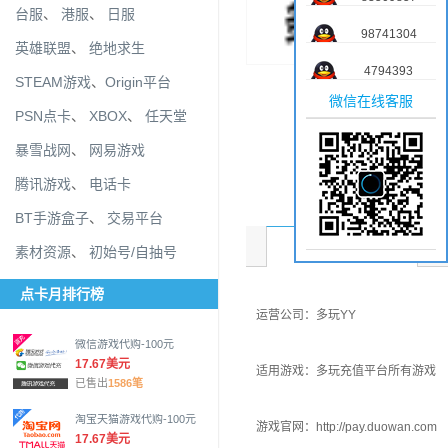
台服
、
港服
、
日服
98741304
英雄联盟
、
绝地求生
4794393
STEAM游戏
、
Origin平台
微信在线客服
PSN点卡
、
XBOX
、
任天堂
暴雪战网
、
网易游戏
腾讯游戏
、
电话卡
BT手游盒子
、
交易平台
商品介绍
素材资源
、
初始号/自抽号
点卡月排行榜
运营公司：多玩YY
微信游戏代购-100元
17.67美元
适用游戏：多玩充值平台所有游戏
已售出
1586笔
淘宝天猫游戏代购-100元
游戏官网：http://pay.duowan.com
17.67美元