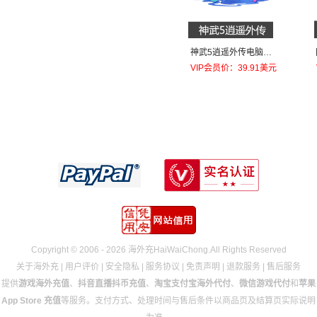
神武5逍遥外传电脑端2
40元金币
VIP会员价：39.91美元
Copyright © 2006 - 2026 海外充HaiWaiChong.All Rights Reserved
关于海外充
|
用户评价
|
安全隐私
|
服务协议
|
免责声明
|
退款服务
|
售后服务
提供
游戏海外充值
、
抖音直播抖币充值
、
淘宝支付宝海外代付
、
微信游戏代付
和
苹果
App Store 充值
等服务。支付方式、处理时间与售后条件以商品页及结算页实际说明