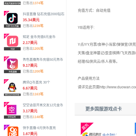
已售出
1374笔
充值方式：自动充值
抖音直播 钻石充值2000钻石
35.34美元
已售出
1239笔
YB适用于:
知足 金币充值6元金币
2.17美元
Y点/YY月票/食神小当家/弹弹堂/
已售出
1205笔
天策/盘龙神墓记/歪歪棋牌/飞天西游
秀色直播秀币充值50元秀币
经理/仙侠风云/杀人夜等。
9.17美元
已售出
1200笔
产品使用方法
腾讯Q币直充 30个
请详见此页面http://www.duowan.c
6.67美元
已售出
1163笔
空空语音开黑交友12元金币
更多国服游戏点卡
3.17美元
已售出
1148笔
快手直播-6元快币直充
1.67美元