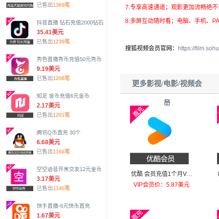
已售出
1369笔
7.专享高速通道；观影更加流畅绝不
8.多屏互动随时看；电脑、手机、P
抖音直播 钻石充值2000钻石
35.41美元
已售出
1239笔
搜狐视频会员官网：
https://film.soh
秀色直播秀币充值50元秀币
9.19美元
已售出
1208笔
更多影视/电影/视频会
知足 金币充值6元金币
员
2.17美元
已售出
1201笔
腾讯Q币直充 30个
6.68美元
已售出
1166笔
空空语音开黑交友12元金币
优酷 会员充值1个月VIP
3.17美元
会员
VIP会员价：5.87美元
已售出
1145笔
快手直播-6元快币直充
1.67美元