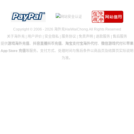
Copyright © 2006 - 2026 海外充HaiWaiChong.All Rights Reserved
关于海外充
|
用户评价
|
安全隐私
|
服务协议
|
免责声明
|
退款服务
|
售后服务
提供
游戏海外充值
、
抖音直播抖币充值
、
淘宝支付宝海外代付
、
微信游戏代付
和
苹果
App Store 充值
等服务。支付方式、处理时间与售后条件以商品页及结算页实际说明
为准。