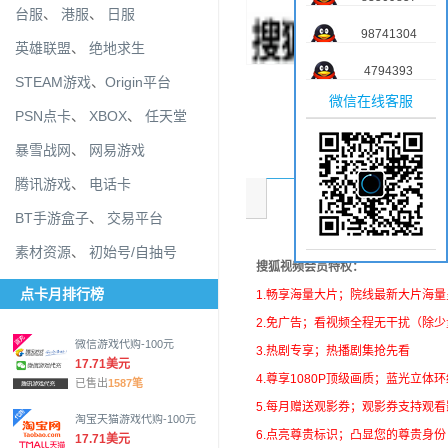
台服
、
港服
、
日服
98741304
英雄联盟
、
绝地求生
4794393
STEAM游戏
、
Origin平台
微信在线客服
PSN点卡
、
XBOX
、
任天堂
暴雪战网
、
网易游戏
腾讯游戏
、
电话卡
商品介绍
BT手游盒子
、
交易平台
素材资源
、
初始号/自抽号
搜狐视频会员特权：
点卡月排行榜
1.畅享海量大片；院线最新大片海
2.免广告；看视频全程无干扰（除
微信游戏代购-100元
3.热剧专享；热播剧集抢先看
17.71美元
4.尊享1080P顶级画质；蓝光立体
已售出
1587笔
5.每月赠送观影券；观影券支持观看
淘宝天猫游戏代购-100元
6.点亮尊贵标识；凸显您的尊贵身份
17.71美元