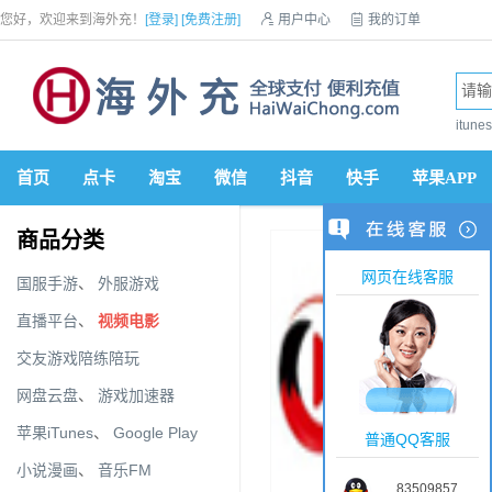
您好，欢迎来到海外充！
[登录]
[免费注册]

用户中心

我的订单

优惠券

VIP会员

积分商城

手机网站


itun
首页
点卡
淘宝
微信
抖音
快手
苹果APP
商品分类
网页在线客服
国服手游
、
外服游戏
直播平台
、
视频电影
交友游戏陪练陪玩
网盘云盘
、
游戏加速器
苹果iTunes
、
Google Play
普通QQ客服
小说漫画
、
音乐FM
83509857