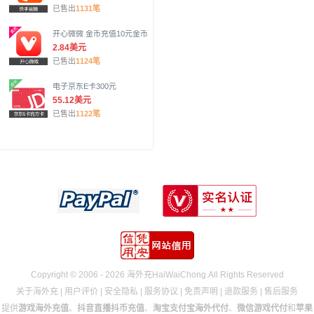
已售出
1131笔
开心微微 金币充值10元金币
2.84美元
已售出
1124笔
电子京东E卡300元
55.12美元
已售出
1122笔
Copyright © 2006 - 2026 海外充HaiWaiChong.All Rights Reserved
关于海外充
|
用户评价
|
安全隐私
|
服务协议
|
免责声明
|
退款服务
|
售后服务
提供
游戏海外充值
、
抖音直播抖币充值
、
淘宝支付宝海外代付
、
微信游戏代付
和
苹果