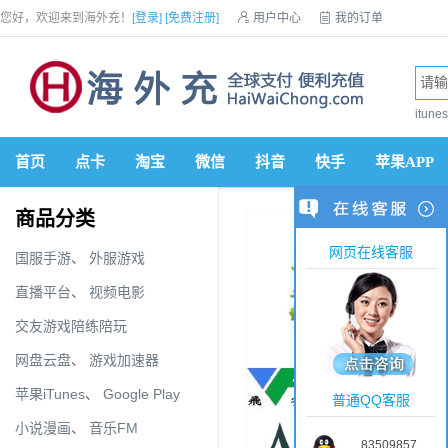
您好，欢迎来到海外充！
[登录]
[免费注册]

用户中心

我的订单

优惠券

VIP会员

积分商城

手机网站


itun
首页
点卡
淘宝
微信
抖音
快手
苹果APP
商品分类
网页在线客服
国服手游
、
外服游戏
直播平台
、
视频电影
交友游戏陪练陪玩
网盘云盘
、
游戏加速器
苹果iTunes
、
Google Play
普通QQ客服
小说漫画
、
音乐FM
83509857