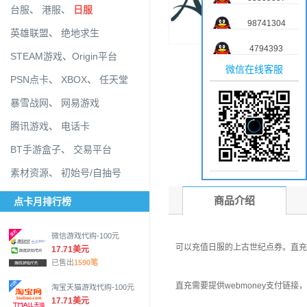
台服
、
港服
、
日服
98741304
英雄联盟
、
绝地求生
4794393
STEAM游戏
、
Origin平台
微信在线客服
PSN点卡
、
XBOX
、
任天堂
暴雪战网
、
网易游戏
腾讯游戏
、
电话卡
BT手游盒子
、
交易平台
素材资源
、
初始号/自抽号
商品介绍
点卡月排行榜
微信游戏代购-100元
可以充值日服的上古世纪点券。直
17.71美元
已售出
1590笔
直充需要提供webmoney支付链接
淘宝天猫游戏代购-100元
17.71美元