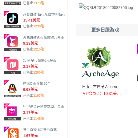
已售出
1373笔
抖音直播 钻石充值2000钻石
35.41美元
已售出
1238笔
更多日服游戏
秀色直播秀币充值50元秀币
9.19美元
已售出
1210笔
知足 金币充值6元金币
2.17美元
已售出
1200笔
腾讯Q币直充 30个
日服上古世纪 Archeage
6.68美元
Pmang Jewel 充值-100
VIP会员价：10.31美元
已售出
1167笔
0点直充
空空语音开黑交友12元金币
3.17美元
已售出
1145笔
快手直播-6元快币直充
1.67美元