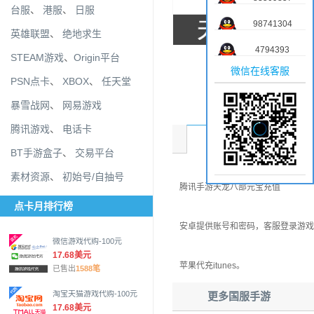
台服
、
港服
、
日服
98741304
英雄联盟
、
绝地求生
4794393
STEAM游戏
、
Origin平台
微信在线客服
PSN点卡
、
XBOX
、
任天堂
暴雪战网
、
网易游戏
腾讯游戏
、
电话卡
商品介绍
BT手游盒子
、
交易平台
素材资源
、
初始号/自抽号
腾讯手游天龙八部元宝充值
点卡月排行榜
安卓提供账号和密码，客服登录游戏
微信游戏代购-100元
17.68美元
苹果代充itunes。
已售出
1588笔
淘宝天猫游戏代购-100元
更多国服手游
17.68美元