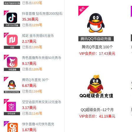
已售出
1372笔
抖音直播 钻石充值2000钻石
35.36美元
已售出
1239笔
知足 金币充值6元金币
2.17美元
腾讯Q币直充 100个
已售出
1205笔
VIP会员价：17.43美元
秀色直播秀币充值50元秀币
9.17美元
已售出
1205笔
腾讯Q币直充 30个
6.67美元
已售出
1164笔
空空语音开黑交友12元金币
3.17美元
QQ超级会员--12个月
已售出
1145笔
VIP会员价：41.19美元
快手直播-6元快币直充
1.67美元