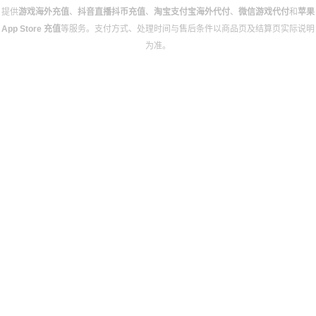
提供
游戏海外充值
、
抖音直播抖币充值
、
淘宝支付宝海外代付
、
微信游戏代付
和
苹果
App Store 充值
等服务。支付方式、处理时间与售后条件以商品页及结算页实际说明
为准。