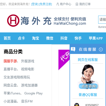
您好，欢迎来到海外充！
[登录]
[免费注册]

用户中心

我的订单

优惠券

VIP会员

积分商城

手机网站


itun
首页
点卡
淘宝
微信
抖音
快手
苹果APP
商品分类
网页在线客服
国服手游
、
外服游戏
直播平台
、
视频电影
交友游戏陪练陪玩
网盘云盘
、
游戏加速器
苹果iTunes
、
Google Play
普通QQ客服
小说漫画
、
音乐FM
83509857