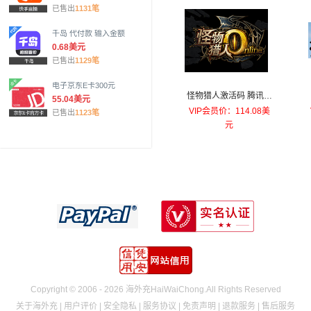
已售出
1131笔
千岛 代付款 输入金额
0.68美元
已售出
1129笔
电子京东E卡300元
怪物猎人激活码 腾讯国
55.04美元
服怪物猎人OL极限封测
VIP会员价：114.08美
已售出
1123笔
激活码 5月30日测试
元
Copyright © 2006 - 2026 海外充HaiWaiChong.All Rights Reserved
关于海外充
|
用户评价
|
安全隐私
|
服务协议
|
免责声明
|
退款服务
|
售后服务