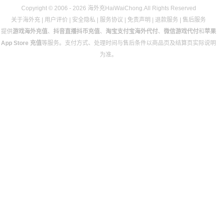
Copyright © 2006 - 2026 海外充HaiWaiChong.All Rights Reserved
关于海外充
|
用户评价
|
安全隐私
|
服务协议
|
免责声明
|
退款服务
|
售后服务
提供
游戏海外充值
、
抖音直播抖币充值
、
淘宝支付宝海外代付
、
微信游戏代付
和
苹果
App Store 充值
等服务。支付方式、处理时间与售后条件以商品页及结算页实际说明
为准。