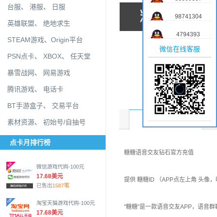
台服
、
港服
、
日服
98741304
英雄联盟
、
绝地求生
4794393
STEAM游戏
、
Origin平台
微信在线客服
PSN点卡
、
XBOX
、
任天堂
暴雪战网
、
网易游戏
腾讯游戏
、
电话卡
BT手游盒子
、
交易平台
商品介绍
素材资源
、
初始号/自抽号
点卡月排行榜
糖糖语音交友钻石官方充值
微信游戏代购-100元
17.68美元
提供 糖糖ID （APP点左上角 头像
已售出
1587笔
淘宝天猫游戏代购-100元
"糖糖"是一款语音交友APP，语
17.68美元