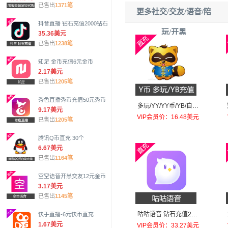
已售出
1371笔
更多社交/交友/语音/陪
抖音直播 钻石充值2000钻石
玩/开黑
35.36美元
已售出
1238笔
知足 金币充值6元金币
2.17美元
已售出
1205笔
秀色直播秀币充值50元秀币
多玩/YY/YY币/YB/自动
9.17美元
充值100个
VIP会员价：16.48美元
已售出
1205笔
腾讯Q币直充 30个
6.67美元
已售出
1164笔
空空语音开黑交友12元金币
3.17美元
已售出
1145笔
咕咕语音 钻石充值200
快手直播-6元快币直充
元钻石
1.67美元
VIP会员价：33.27美元