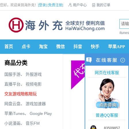
您好，欢迎来到海外充！
[登录]
[免费注册]

用户中心

我的订单

优惠券

VIP会员

积分商城

手机网站


itun
首页
点卡
淘宝
微信
抖音
快手
苹果APP
商品分类
网页在线客服
国服手游
、
外服游戏
直播平台
、
视频电影
交友游戏陪练陪玩
网盘云盘
、
游戏加速器
苹果iTunes
、
Google Play
普通QQ客服
小说漫画
、
音乐FM
83509857