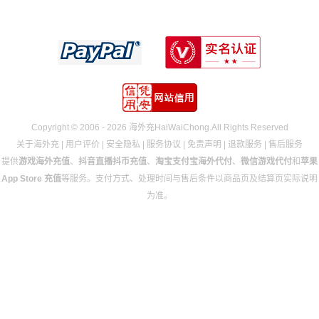
Copyright © 2006 - 2026 海外充HaiWaiChong.All Rights Reserved
关于海外充
|
用户评价
|
安全隐私
|
服务协议
|
免责声明
|
退款服务
|
售后服务
提供
游戏海外充值
、
抖音直播抖币充值
、
淘宝支付宝海外代付
、
微信游戏代付
和
苹果
App Store 充值
等服务。支付方式、处理时间与售后条件以商品页及结算页实际说明
为准。