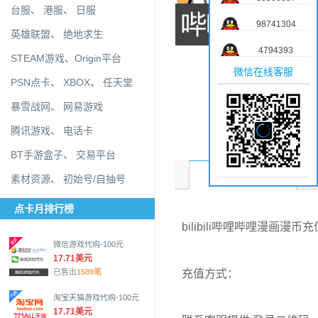
台服
、
港服
、
日服
98741304
英雄联盟
、
绝地求生
4794393
STEAM游戏
、
Origin平台
微信在线客服
PSN点卡
、
XBOX
、
任天堂
暴雪战网
、
网易游戏
腾讯游戏
、
电话卡
BT手游盒子
、
交易平台
商品介绍
素材资源
、
初始号/自抽号
点卡月排行榜
bilibili哔哩哔哩漫画漫币充
微信游戏代购-100元
17.71美元
充值方式：
已售出
1589笔
淘宝天猫游戏代购-100元
17.71美元