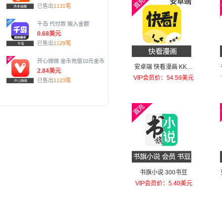
已售出
1131笔
千岛 代付款 输入金额
0.68美元
已售出
1129笔
开心微微 金币充值10元金币
安卓端 快看漫画 KK币
2.84美元
会员充值328元KK币
VIP会员价：54.59美元
已售出
1123笔
书旗小说 300书豆
VIP会员价：5.40美元