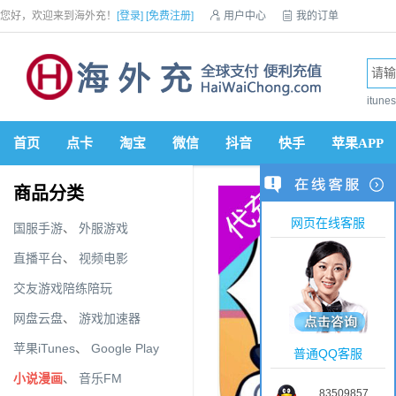
您好，欢迎来到海外充！
[登录]
[免费注册]

用户中心

我的订单

优惠券

VIP会员

积分商城

手机网站


itun
首页
点卡
淘宝
微信
抖音
快手
苹果APP
商品分类
网页在线客服
国服手游
、
外服游戏
直播平台
、
视频电影
交友游戏陪练陪玩
网盘云盘
、
游戏加速器
苹果iTunes
、
Google Play
普通QQ客服
小说漫画
、
音乐FM
83509857