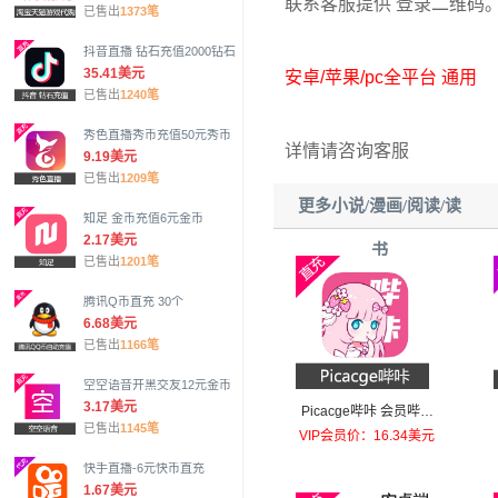
联系客服提供 登录二维码
已售出
1373笔
抖音直播 钻石充值2000钻石
35.41美元
安卓/苹果/pc全平台 通用
已售出
1240笔
秀色直播秀币充值50元秀币
详情请咨询客服
9.19美元
已售出
1209笔
更多小说/漫画/阅读/读
知足 金币充值6元金币
2.17美元
书
已售出
1201笔
腾讯Q币直充 30个
6.68美元
已售出
1166笔
空空语音开黑交友12元金币
3.17美元
Picacge哔咔 会员哔看
已售出
1145笔
年会员
VIP会员价：16.34美元
快手直播-6元快币直充
1.67美元