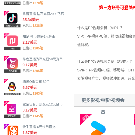
已售出
1370笔
第
三方账号可登陆PP
抖音直播 钻石充值2000钻石
35.34美元
已售出
1238笔
什么是PP视频会员（VIP）？
VIP：PP视频PC端、移动端视
知足 金币充值6元金币
2.17美元
值特权。
已售出
1205笔
秀色直播秀币充值50元秀币
什么是PP超级视频会员（SVIP）？
9.17美元
SVIP：PP视频PC端、移动端、O
已售出
1205笔
去除视频广告、视频缓冲加速、蓝光
腾讯Q币直充 30个
6.67美元
已售出
1163笔
更多影视/电影/视频会
空空语音开黑交友12元金币
3.17美元
员
已售出
1145笔
快手直播-6元快币直充
1.67美元