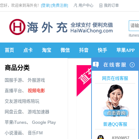
您好，欢迎来到海外充！
[登录]
[免费注册]

用户中心

我的订单

优惠券

VIP会员

积分商城

手机网站


itun
首页
点卡
淘宝
微信
抖音
快手
苹果APP
商品分类
网页在线客服
国服手游
、
外服游戏
直播平台
、
视频电影
交友游戏陪练陪玩
网盘云盘
、
游戏加速器
苹果iTunes
、
Google Play
普通QQ客服
小说漫画
、
音乐FM
83509857