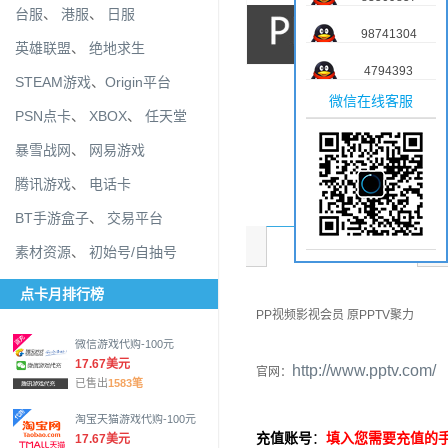
台服
、
港服
、
日服
98741304
英雄联盟
、
绝地求生
4794393
STEAM游戏
、
Origin平台
微信在线客服
PSN点卡
、
XBOX
、
任天堂
暴雪战网
、
网易游戏
腾讯游戏
、
电话卡
BT手游盒子
、
交易平台
商品介绍
素材资源
、
初始号/自抽号
点卡月排行榜
PP视频影视会员 原PPTV聚力
微信游戏代购-100元
17.67美元
http://www.pptv.com/
官网：
已售出
1583笔
淘宝天猫游戏代购-100元
充值账号
：
填入您需要充值的
17.67美元