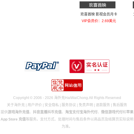
欢喜首映 影视会员月卡
VIP会员价：2.69美元
Copyright © 2006 - 2026 海外充HaiWaiChong.All Rights Reserved
关于海外充
|
用户评价
|
安全隐私
|
服务协议
|
免责声明
|
退款服务
|
售后服务
提供
游戏海外充值
、
抖音直播抖币充值
、
淘宝支付宝海外代付
、
微信游戏代付
和
苹果
App Store 充值
等服务。支付方式、处理时间与售后条件以商品页及结算页实际说明
为准。