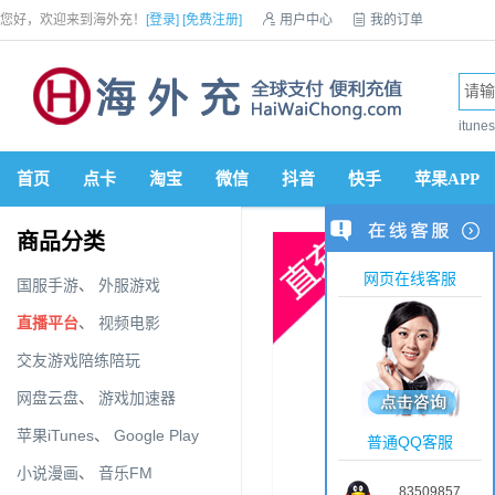
您好，欢迎来到海外充！
[登录]
[免费注册]

用户中心

我的订单

优惠券

VIP会员

积分商城

手机网站


itun
首页
点卡
淘宝
微信
抖音
快手
苹果APP
商品分类
网页在线客服
国服手游
、
外服游戏
直播平台
、
视频电影
交友游戏陪练陪玩
网盘云盘
、
游戏加速器
苹果iTunes
、
Google Play
普通QQ客服
小说漫画
、
音乐FM
83509857