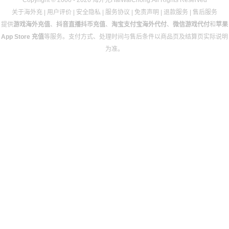
关于海外充
|
用户评价
|
安全隐私
|
服务协议
|
免责声明
|
退款服务
|
售后服务
提供
游戏海外充值
、
抖音直播抖币充值
、
淘宝支付宝海外代付
、
微信游戏代付
和
苹果
App Store 充值
等服务。支付方式、处理时间与售后条件以商品页及结算页实际说明
为准。