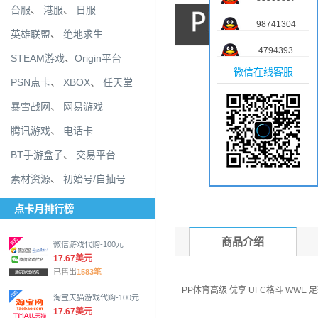
台服
、
港服
、
日服
98741304
英雄联盟
、
绝地求生
4794393
STEAM游戏
、
Origin平台
微信在线客服
PSN点卡
、
XBOX
、
任天堂
暴雪战网
、
网易游戏
腾讯游戏
、
电话卡
BT手游盒子
、
交易平台
素材资源
、
初始号/自抽号
点卡月排行榜
商品介绍
微信游戏代购-100元
17.67美元
已售出
1583笔
PP体育高级 优享 UFC格斗 WWE 
淘宝天猫游戏代购-100元
17.67美元