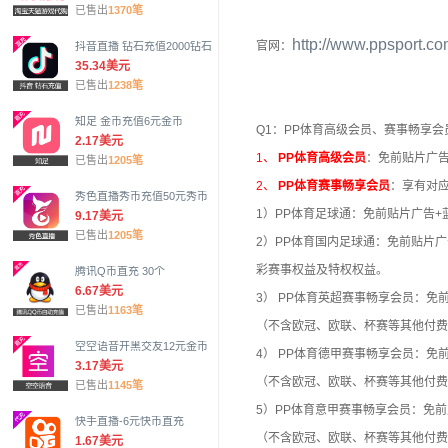
已售出
1370笔
http://www.ppsport.co
官网：
抖音直播 钻石充值2000钻石
35.34美元
已售出
1238笔
知足 金币充值6元金币
Q1：PP体育高级会员、赛事畅享
2.17美元
1、
PP体育高级会员
：免前贴片广告
已售出
1205笔
2、
PP体育赛事畅享会员
：享有对
秀色直播秀币充值50元秀币
1）PP体育足球通：免前贴片广告+
9.17美元
已售出
1205笔
2）PP体育国内足球通：免前贴片广
彩赛事权益及特权权益。
腾讯Q币直充 30个
6.67美元
3） PP体育英超赛事畅享会员：免
已售出
1163笔
（不含欧冠、欧联、杯赛等其他付费
空空语音开黑交友12元金币
4） PP体育德甲赛事畅享会员：免
3.17美元
（不含欧冠、欧联、杯赛等其他付费
已售出
1145笔
5）PP体育意甲赛事畅享会员：免前
快手直播-6元快币直充
（不含欧冠、欧联、杯赛等其他付费
1.67美元