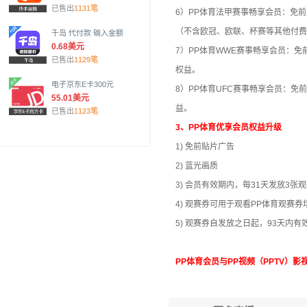
已售出
1131笔
6）PP体育法甲赛事畅享会员：免前
（不含欧冠、欧联、杯赛等其他付费
千岛 代付款 输入金额
0.68美元
7）PP体育WWE赛事畅享会员：免
已售出
1129笔
权益。
电子京东E卡300元
8）PP体育UFC赛事畅享会员：免
55.01美元
益。
已售出
1123笔
3、PP体育优享会员权益升级
1) 免前贴片广告
2) 蓝光画质
3) 会员有效期内，每31天发放3张
4) 观赛券可用于观看PP体育观赛券
5) 观赛券自发放之日起，93天内有
PP体育会员与PP视频（PPTV）