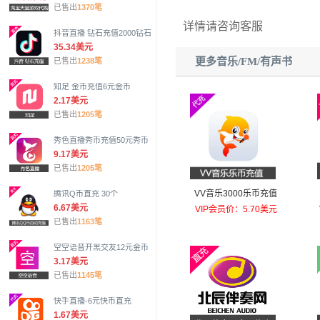
已售出
1370笔
详情请咨询客服
抖音直播 钻石充值2000钻石
35.34美元
更多音乐/FM/有声书
已售出
1238笔
知足 金币充值6元金币
2.17美元
已售出
1205笔
秀色直播秀币充值50元秀币
9.17美元
已售出
1205笔
VV音乐3000乐币充值
腾讯Q币直充 30个
6.67美元
VIP会员价：5.70美元
已售出
1163笔
空空语音开黑交友12元金币
3.17美元
已售出
1145笔
快手直播-6元快币直充
1.67美元