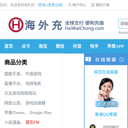
您好，欢迎来到海外充！
[登录]
[免费注册]

用户中心

我的订单

优惠券

VIP会员

积分商城

手机网站


itun
首页
点卡
淘宝
微信
抖音
快手
苹果APP
商品分类
网页在线客服
国服手游
、
外服游戏
直播平台
、
视频电影
交友游戏陪练陪玩
网盘云盘
、
游戏加速器
苹果iTunes
、
Google Play
普通QQ客服
小说漫画
、
音乐FM
83509857