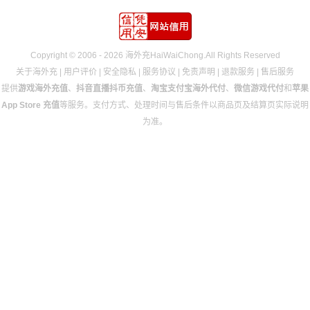
Copyright © 2006 - 2026 海外充HaiWaiChong.All Rights Reserved
关于海外充
|
用户评价
|
安全隐私
|
服务协议
|
免责声明
|
退款服务
|
售后服务
提供
游戏海外充值
、
抖音直播抖币充值
、
淘宝支付宝海外代付
、
微信游戏代付
和
苹果
App Store 充值
等服务。支付方式、处理时间与售后条件以商品页及结算页实际说明
为准。