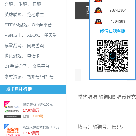
台服
、
港服
、
日服
98741304
英雄联盟
、
绝地求生
4794393
STEAM游戏
、
Origin平台
微信在线客服
PSN点卡
、
XBOX
、
任天堂
暴雪战网
、
网易游戏
腾讯游戏
、
电话卡
BT手游盒子
、
交易平台
商品介绍
素材资源
、
初始号/自抽号
点卡月排行榜
酷狗唱唱 酷狗k歌 唱币代充
微信游戏代购-100元
17.67美元
已售出
1583笔
填写：酷狗号、密码。
淘宝天猫游戏代购-100元
17.67美元