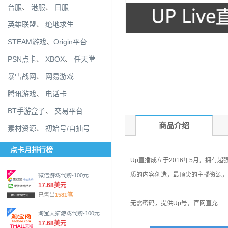
台服
、
港服
、
日服
英雄联盟
、
绝地求生
STEAM游戏
、
Origin平台
PSN点卡
、
XBOX
、
任天堂
暴雪战网
、
网易游戏
腾讯游戏
、
电话卡
BT手游盒子
、
交易平台
商品介绍
素材资源
、
初始号/自抽号
点卡月排行榜
Up直播成立于2016年5月，拥
质的内容创造，最顶尖的主播资源，
微信游戏代购-100元
17.68美元
已售出
1581笔
无需密码，提供Up号，官网直充
淘宝天猫游戏代购-100元
17.68美元