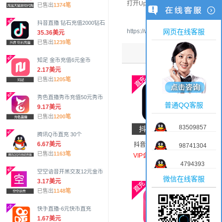
打开Up直播App点击个人主页，在
已售出
1374笔
抖音直播 钻石充值2000钻石
https://www.upliveapp.com/
网页在线客服
35.36美元
已售出
1239笔
更多直播
知足 金币充值6元金币
2.17美元
已售出
1205笔
秀色直播秀币充值50元秀币
普通QQ客服
9.17美元
已售出
1200笔
83509857
腾讯Q币直充 30个
6.67美元
抖音直播 钻石充值980
98741304
已售出
1163笔
钻石（特价每日限购一
VIP会员价：16.00美元
4794393
单）
空空语音开黑交友12元金币
微信在线客服
3.17美元
已售出
1148笔
快手直播-6元快币直充
1.67美元