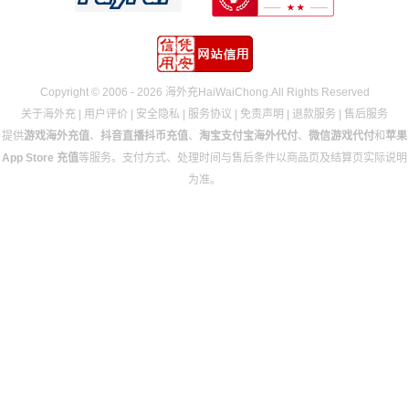
Copyright © 2006 - 2026 海外充HaiWaiChong.All Rights Reserved
关于海外充
|
用户评价
|
安全隐私
|
服务协议
|
免责声明
|
退款服务
|
售后服务
提供
游戏海外充值
、
抖音直播抖币充值
、
淘宝支付宝海外代付
、
微信游戏代付
和
苹果
App Store 充值
等服务。支付方式、处理时间与售后条件以商品页及结算页实际说明
为准。