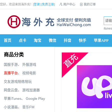
您好，欢迎来到海外充！
[登录]
[免费注册]

用户中心

我的订单

优惠券

VIP会员

积分商城

手机网站


itun
首页
点卡
淘宝
微信
抖音
快手
苹果APP
商品分类
国服手游
、
外服游戏
直播平台
、
视频电影
交友游戏陪练陪玩
网盘云盘
、
游戏加速器
苹果iTunes
、
Google Play
小说漫画
、
音乐FM