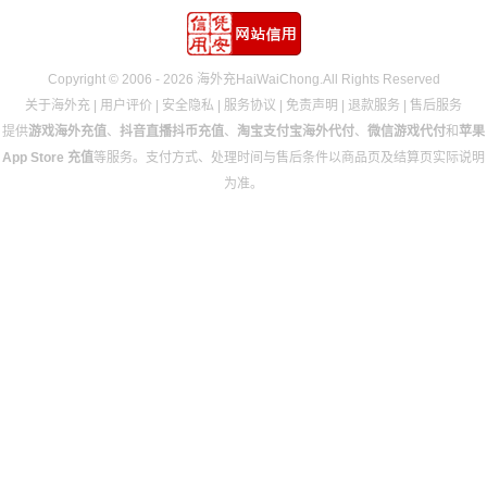
Copyright © 2006 - 2026 海外充HaiWaiChong.All Rights Reserved
关于海外充
|
用户评价
|
安全隐私
|
服务协议
|
免责声明
|
退款服务
|
售后服务
提供
游戏海外充值
、
抖音直播抖币充值
、
淘宝支付宝海外代付
、
微信游戏代付
和
苹果
App Store 充值
等服务。支付方式、处理时间与售后条件以商品页及结算页实际说明
为准。