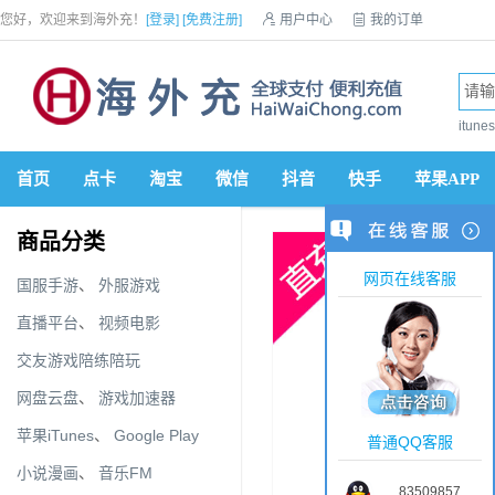
您好，欢迎来到海外充！
[登录]
[免费注册]

用户中心

我的订单

优惠券

VIP会员

积分商城

手机网站


itun
首页
点卡
淘宝
微信
抖音
快手
苹果APP
商品分类
网页在线客服
国服手游
、
外服游戏
直播平台
、
视频电影
交友游戏陪练陪玩
网盘云盘
、
游戏加速器
苹果iTunes
、
Google Play
普通QQ客服
小说漫画
、
音乐FM
83509857