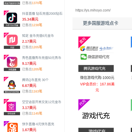
已售出
1370笔
https://ys.mihoyo.com/
抖音直播 钻石充值2000钻石
35.34美元
更多国服游戏点卡
已售出
1238笔
知足 金币充值6元金币
2.17美元
已售出
1205笔
秀色直播秀币充值50元秀币
9.17美元
已售出
1205笔
微信游戏代购-1000元
腾讯Q币直充 30个
VIP会员价：167.86美
6.67美元
元
已售出
1163笔
空空语音开黑交友12元金币
3.17美元
已售出
1145笔
快手直播-6元快币直充
1.67美元