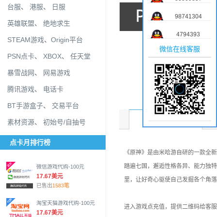
台服
、
港服
、
日服
98741304
英雄联盟
、
绝地求生
4794393
STEAM游戏
、
Origin平台
微信在线客服
PSN点卡
、
XBOX
、
任天堂
暴雪战网
、
网易游戏
腾讯游戏
、
电话卡
BT手游盒子
、
交易平台
商品介绍
素材资源
、
初始号/自抽号
点卡月排行榜
《原神》是由米哈游自研的一款全新
踏遍七国，邂逅性格各异、能力独特
微信游戏代购-100元
17.67美元
里，让好奇心驱使自己发掘各个角落
已售出
1583笔
淘宝天猫游戏代购-100元
进入游戏点充值，提供二维码给客服
17.67美元