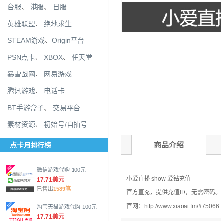
台服
、
港服
、
日服
英雄联盟
、
绝地求生
STEAM游戏
、
Origin平台
PSN点卡
、
XBOX
、
任天堂
暴雪战网
、
网易游戏
腾讯游戏
、
电话卡
BT手游盒子
、
交易平台
素材资源
、
初始号/自抽号
商品介绍
点卡月排行榜
微信游戏代购-100元
小爱直播 show 爱钻充值
17.71美元
已售出
1589笔
官方直充，提供充值ID，无需密码。
官网：http://www.xiaoai.fm/#75066
淘宝天猫游戏代购-100元
17.71美元