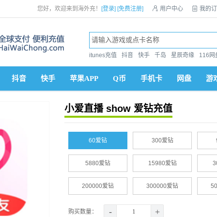
您好，欢迎来到海外充！
[登录]
[免费注册]

用户中心

我的订
itunes充值
抖音
快手
千岛
星辰奇缘
116网
抖音
快手
苹果APP
Q币
手机卡
网盘
游
小爱直播 show 爱钻充值
60爱钻
300爱钻
5880爱钻
15980爱钻
3
200000爱钻
300000爱钻
5
-
+
购买数量：