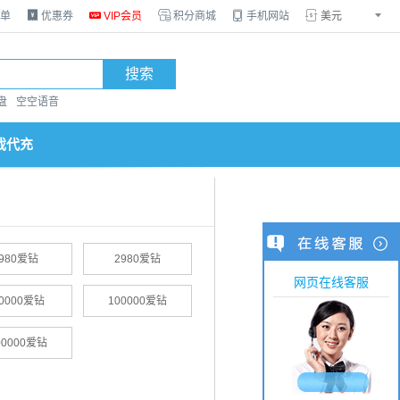
单

优惠券

VIP会员

积分商城

手机网站


搜索
盘
空空语音
戏代充
980爱钻
2980爱钻
网页在线客服
0000爱钻
100000爱钻
00000爱钻