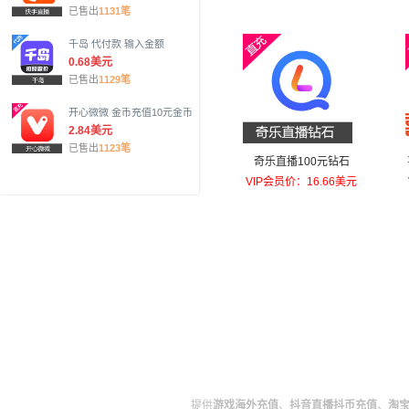
已售出
1131笔
千岛 代付款 输入金额
0.68美元
已售出
1129笔
开心微微 金币充值10元金币
2.84美元
已售出
1123笔
奇乐直播100元钻石
VIP会员价：16.66美元
提供
游戏海外充值
、
抖音直播抖币充值
、
淘