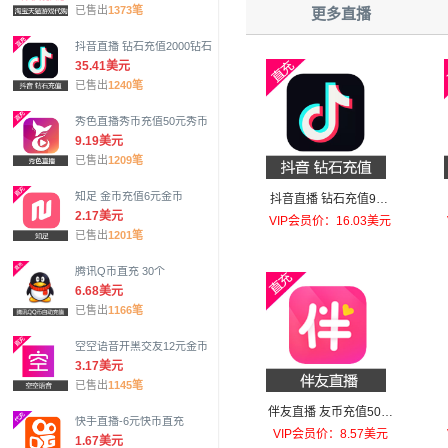
已售出
1373笔
更多直播
抖音直播 钻石充值2000钻石
35.41美元
已售出
1240笔
秀色直播秀币充值50元秀币
9.19美元
已售出
1209笔
知足 金币充值6元金币
抖音直播 钻石充值980
2.17美元
钻石（特价每日限购一
VIP会员价：16.03美元
已售出
1201笔
单）
腾讯Q币直充 30个
6.68美元
已售出
1166笔
空空语音开黑交友12元金币
3.17美元
已售出
1145笔
伴友直播 友币充值50元
快手直播-6元快币直充
友币
VIP会员价：8.57美元
1.67美元