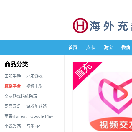
首页
点卡
淘宝
微信
商品分类
国服手游
、
外服游戏
直播平台
、
视频电影
交友游戏陪练陪玩
网盘云盘
、
游戏加速器
苹果iTunes
、
Google Play
小说漫画
、
音乐FM