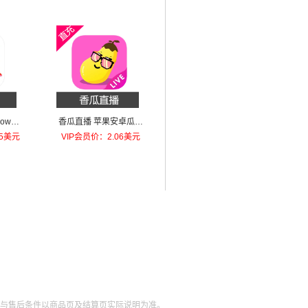
how金
香瓜直播 苹果安卓瓜币
9800
充值388瓜币
85美元
VIP会员价：2.06美元
与售后条件以商品页及结算页实际说明为准。