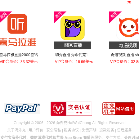
元
喜马拉雅直播2000喜钻
嗨秀直播 秀币代充100
奇遇视频 直播 s
元秀币
币 会员 靓号充值1
VIP会员价：33.32美元
VIP会员价：16.66美元
VIP会员价：32.
0金币
Copyright © 2006 - 2026 海外充HaiWaiChong.All Rights Reserved
关于海外充
|
用户评价
|
安全隐私
|
服务协议
|
免责声明
|
退款服务
|
售后服务
宝支付宝海外代付
、
微信游戏代付
和
苹果 App Store 充值
等服务。支付方式、处理时间