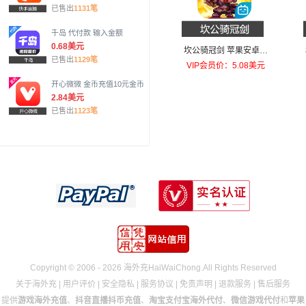
已售出
1131笔
千岛 代付款 输入金额
0.68美元
坎公骑冠剑 苹果安卓充
已售出
1129笔
值每天召唤！礼包
VIP会员价：5.08美元
开心微微 金币充值10元金币
2.84美元
已售出
1123笔
Copyright © 2006 - 2026 海外充HaiWaiChong.All Rights Reserved
关于海外充
|
用户评价
|
安全隐私
|
服务协议
|
免责声明
|
退款服务
|
售后服务
提供
游戏海外充值
、
抖音直播抖币充值
、
淘宝支付宝海外代付
、
微信游戏代付
和
苹果