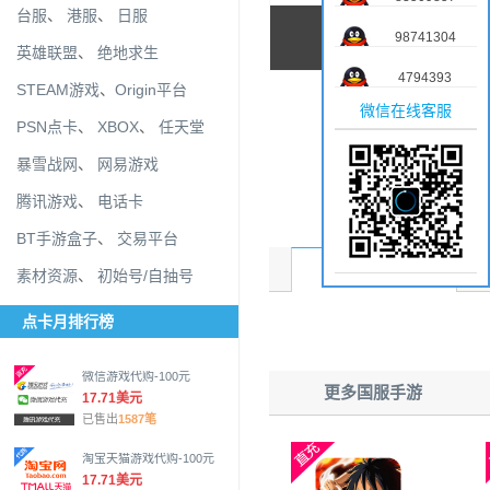
台服
、
港服
、
日服
98741304
英雄联盟
、
绝地求生
4794393
STEAM游戏
、
Origin平台
微信在线客服
PSN点卡
、
XBOX
、
任天堂
暴雪战网
、
网易游戏
腾讯游戏
、
电话卡
BT手游盒子
、
交易平台
商品介绍
素材资源
、
初始号/自抽号
点卡月排行榜
微信游戏代购-100元
更多国服手游
17.71美元
已售出
1587笔
淘宝天猫游戏代购-100元
17.71美元