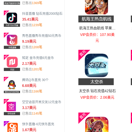
已售出
1369笔
抖音直播 钻石充值2000钻石
35.41美元
已售出
1239笔
航海王热血航线 苹果安
卓充值648元幻彩之果
VIP会员价：107.90美
秀色直播秀币充值50元秀币
元
9.19美元
已售出
1208笔
知足 金币充值6元金币
2.17美元
已售出
1201笔
腾讯Q币直充 30个
6.68美元
太空杀 钻石充值42钻石
已售出
1166笔
VIP会员价：2.06美元
空空语音开黑交友12元金币
3.17美元
已售出
1145笔
快手直播-6元快币直充
1.67美元