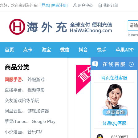
您好，欢迎来到海外充！
[登录]
[免费注册]

用户中心

我的订单

优惠券

VIP会员

积分商城

手机网站


itun
首页
点卡
淘宝
微信
抖音
快手
苹果APP
商品分类
网页在线客服
国服手游
、
外服游戏
直播平台
、
视频电影
交友游戏陪练陪玩
网盘云盘
、
游戏加速器
苹果iTunes
、
Google Play
普通QQ客服
小说漫画
、
音乐FM
83509857