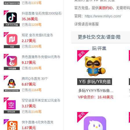
已售出
1372笔
官方充值，提供
美丽约ID
，无需密码
抖音直播 钻石充值2000钻石
官网：
https://www.miliyo.com/
35.36美元
详情请咨询客服
已售出
1239笔
知足 金币充值6元金币
更多社交/交友/语音/陪
2.17美元
已售出
1205笔
玩/开黑
秀色直播秀币充值50元秀币
9.17美元
已售出
1205笔
腾讯Q币直充 30个
6.67美元
已售出
1164笔
多玩/YY/YY币/YB/自动
充值100个
VIP会员价：16.48美元
空空语音开黑交友12元金币
3.17美元
已售出
1145笔
快手直播-6元快币直充
1.67美元