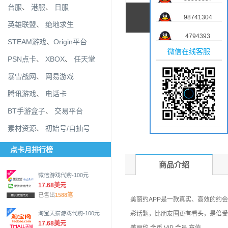
台服
、
港服
、
日服
98741304
英雄联盟
、
绝地求生
4794393
STEAM游戏
、
Origin平台
微信在线客服
PSN点卡
、
XBOX
、
任天堂
暴雪战网
、
网易游戏
腾讯游戏
、
电话卡
BT手游盒子
、
交易平台
素材资源
、
初始号/自抽号
点卡月排行榜
商品介绍
微信游戏代购-100元
17.68美元
已售出
1588笔
美丽约APP是一款真实、高效的约
彩话题，比朋友圈更有看头，是倍受
淘宝天猫游戏代购-100元
17.68美元
美丽约 金币 VIP 会员 充值