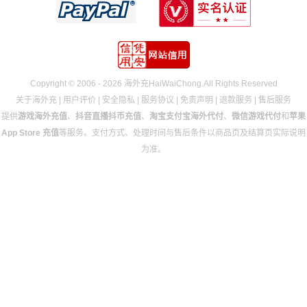
Copyright © 2006 - 2026 海外充HaiWaiChong.All Rights Reserved
关于海外充
|
用户评价
|
安全隐私
|
服务协议
|
免责声明
|
退款服务
|
售后服务
提供
游戏海外充值
、
抖音直播抖币充值
、
淘宝支付宝海外代付
、
微信游戏代付
和
苹果
App Store 充值
等服务。支付方式、处理时间与售后条件以商品页及结算页实际说明
为准。