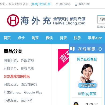
您好，欢迎来到海外充！
[登录]
[免费注册]

用户中心

我的订单

优惠券

VIP会员

积分商城

手机网站


itun
首页
点卡
淘宝
微信
抖音
快手
苹果APP
商品分类
网页在线客服
国服手游
、
外服游戏
直播平台
、
视频电影
交友游戏陪练陪玩
网盘云盘
、
游戏加速器
苹果iTunes
、
Google Play
普通QQ客服
小说漫画
、
音乐FM
83509857