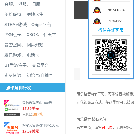
台服
、
港服
、
日服
98741304
英雄联盟
、
绝地求生
4794393
STEAM游戏
、
Origin平台
微信在线客服
PSN点卡
、
XBOX
、
任天堂
暴雪战网
、
网易游戏
腾讯游戏
、
电话卡
BT手游盒子
、
交易平台
商品介绍
素材资源
、
初始号/自抽号
点卡月排行榜
可乐语音app官网，可乐语音破解
元化的交友方式，在这里你可以结识
微信游戏代购-100元
17.69美元
已售出
1584笔
可乐语音 钻石充值
淘宝天猫游戏代购-100元
官方充值，填写
可乐ID
，无需密码。
17.69美元