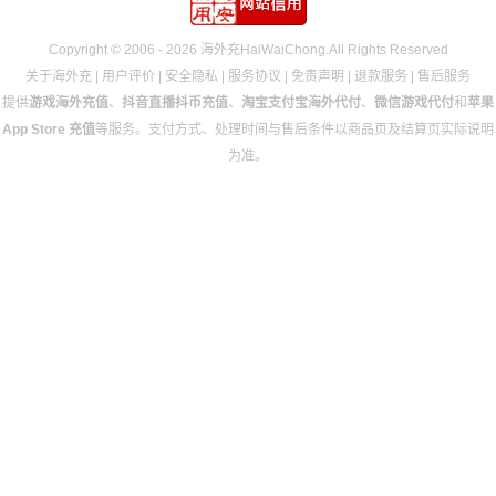
Copyright © 2006 - 2026 海外充HaiWaiChong.All Rights Reserved
关于海外充
|
用户评价
|
安全隐私
|
服务协议
|
免责声明
|
退款服务
|
售后服务
提供
游戏海外充值
、
抖音直播抖币充值
、
淘宝支付宝海外代付
、
微信游戏代付
和
苹果
App Store 充值
等服务。支付方式、处理时间与售后条件以商品页及结算页实际说明
为准。