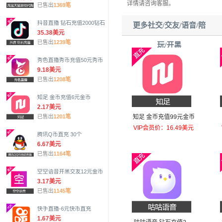
详情请咨询客服。
已售出
1369笔
抖音直播 钻石充值2000钻石
更多社交/交友/语音/陪
35.38美元
已售出
1239笔
玩/开黑
秀色直播秀币充值50元秀币
9.18美元
已售出
1208笔
知足 金币充值6元金币
2.17美元
知足 金币充值99元金币
已售出
1201笔
VIP会员价：16.49美元
腾讯Q币直充 30个
6.67美元
已售出
1164笔
空空语音开黑交友12元金币
3.17美元
已售出
1145笔
快手直播-6元快币直充
1.67美元