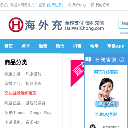
您好，欢迎来到海外充！
[登录]
[免费注册]

用户中心

我的订单

优惠券

VIP会员

积分商城

手机网站


itun
首页
点卡
淘宝
微信
抖音
快手
苹果APP
商品分类
网页在线客服
国服手游
、
外服游戏
直播平台
、
视频电影
交友游戏陪练陪玩
网盘云盘
、
游戏加速器
苹果iTunes
、
Google Play
普通QQ客服
小说漫画
、
音乐FM
83509857