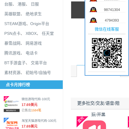
台服
、
港服
、
日服
98741304
英雄联盟
、
绝地求生
4794393
STEAM游戏
、
Origin平台
微信在线客服
PSN点卡
、
XBOX
、
任天堂
暴雪战网
、
网易游戏
腾讯游戏
、
电话卡
BT手游盒子
、
交易平台
商品介绍
素材资源
、
初始号/自抽号
点卡月排行榜
微信游戏代购-100元
更多社交/交友/语音/陪
17.69美元
已售出
1584笔
玩/开黑
淘宝天猫游戏代购-100元
17.69美元