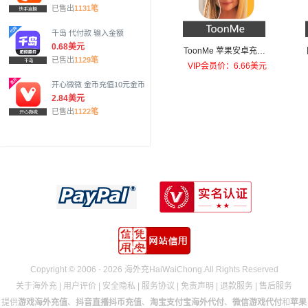
已售出
1131笔
千岛 代付款 输入金额
0.68美元
ToonMe 苹果安卓充值T
已售出
1129笔
oonMe PRO
VIP会员价：6.66美元
开心微微 金币充值10元金币
2.84美元
已售出
1122笔
Copyright © 2006 - 2026 海外充HaiWaiChong.All Rights Reserved
关于海外充
|
用户评价
|
安全隐私
|
服务协议
|
免责声明
|
退款服务
|
售后服务
提供
游戏海外充值
、
抖音直播抖币充值
、
淘宝支付宝海外代付
、
微信游戏代付
和
苹果