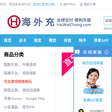
您好，欢迎来到海外充！
[登录]
[免费注册]

用户中心

我的订单

优惠券

VIP会员

积分商城

手机网站


itun
首页
点卡
淘宝
微信
抖音
快手
苹果APP
商品分类
网页在线客服
国服手游
、
外服游戏
直播平台
、
视频电影
交友游戏陪练陪玩
网盘云盘
、
游戏加速器
苹果iTunes
、
Google Play
普通QQ客服
小说漫画
、
音乐FM
83509857