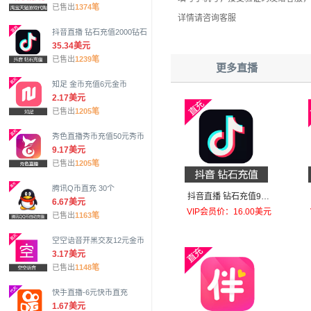
已售出
1374笔
详情请咨询客服
抖音直播 钻石充值2000钻石
35.34美元
已售出
1239笔
更多直播
知足 金币充值6元金币
2.17美元
已售出
1205笔
秀色直播秀币充值50元秀币
9.17美元
已售出
1205笔
腾讯Q币直充 30个
抖音直播 钻石充值980
6.67美元
钻石（特价每日限购一
VIP会员价：16.00美元
已售出
1163笔
单）
空空语音开黑交友12元金币
3.17美元
已售出
1148笔
快手直播-6元快币直充
1.67美元