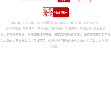
Copyright © 2006 - 2026 海外充HaiWaiChong.All Rights Reserved
关于海外充
|
用户评价
|
安全隐私
|
服务协议
|
免责声明
|
退款服务
|
售后服务
提供
游戏海外充值
、
抖音直播抖币充值
、
淘宝支付宝海外代付
、
微信游戏代付
和
苹果
App Store 充值
等服务。支付方式、处理时间与售后条件以商品页及结算页实际说明
为准。