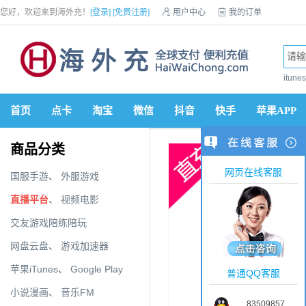
您好，欢迎来到海外充！
[登录]
[免费注册]

用户中心

我的订单

优惠券

VIP会员

积分商城

手机网站


itun
首页
点卡
淘宝
微信
抖音
快手
苹果APP
商品分类
网页在线客服
国服手游
、
外服游戏
直播平台
、
视频电影
交友游戏陪练陪玩
网盘云盘
、
游戏加速器
苹果iTunes
、
Google Play
普通QQ客服
小说漫画
、
音乐FM
83509857