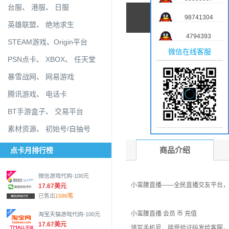
台服
、
港服
、
日服
98741304
英雄联盟
、
绝地求生
4794393
STEAM游戏
、
Origin平台
微信在线客服
PSN点卡
、
XBOX
、
任天堂
暴雪战网
、
网易游戏
腾讯游戏
、
电话卡
BT手游盒子
、
交易平台
素材资源
、
初始号/自抽号
商品介绍
点卡月排行榜
微信游戏代购-100元
小蛮腰直播——全民直播交友平台，
17.67美元
已售出
1586笔
小蛮腰直播 会员 币 充值
淘宝天猫游戏代购-100元
17.67美元
填写手机号，接受验证码发给客服，