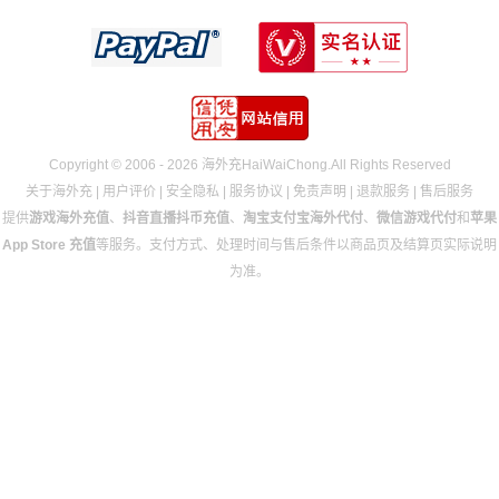
Copyright © 2006 - 2026 海外充HaiWaiChong.All Rights Reserved
关于海外充
|
用户评价
|
安全隐私
|
服务协议
|
免责声明
|
退款服务
|
售后服务
提供
游戏海外充值
、
抖音直播抖币充值
、
淘宝支付宝海外代付
、
微信游戏代付
和
苹果
App Store 充值
等服务。支付方式、处理时间与售后条件以商品页及结算页实际说明
为准。