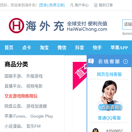
您好，欢迎来到海外充！
[登录]
[免费注册]

用户中心

我的订单

优惠券

VIP会员

积分商城

手机网站


itun
首页
点卡
淘宝
微信
抖音
快手
苹果APP
商品分类
网页在线客服
国服手游
、
外服游戏
直播平台
、
视频电影
交友游戏陪练陪玩
网盘云盘
、
游戏加速器
苹果iTunes
、
Google Play
普通QQ客服
小说漫画
、
音乐FM
83509857