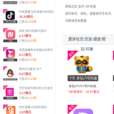
已售出
1370笔
陌兔交友 金币 VIP充值
抖音直播 钻石充值2000钻石
填写账号、密码。或者填写手机号，
35.34美元
详情请咨询客服
已售出
1238笔
知足 金币充值6元金币
2.17美元
更多社交/交友/语音/陪
已售出
1205笔
玩/开黑
秀色直播秀币充值50元秀币
9.17美元
已售出
1205笔
腾讯Q币直充 30个
6.67美元
已售出
1163笔
多玩/YY/YY币/YB/自动
空空语音开黑交友12元金币
充值100个
VIP会员价：16.47美元
3.17美元
已售出
1145笔
快手直播-6元快币直充
1.67美元