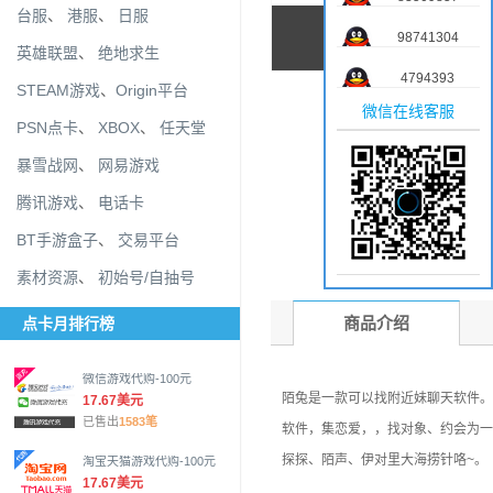
台服
、
港服
、
日服
98741304
英雄联盟
、
绝地求生
4794393
STEAM游戏
、
Origin平台
微信在线客服
PSN点卡
、
XBOX
、
任天堂
暴雪战网
、
网易游戏
腾讯游戏
、
电话卡
BT手游盒子
、
交易平台
素材资源
、
初始号/自抽号
商品介绍
点卡月排行榜
微信游戏代购-100元
陌兔是一款可以找附近妹聊天软件。
17.67美元
已售出
1583笔
软件，集恋爱，，找对象、约会为一
探探、陌声、伊对里大海捞针咯~。
淘宝天猫游戏代购-100元
17.67美元