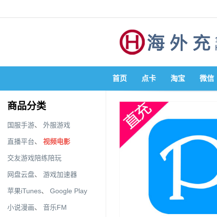
首页
点卡
淘宝
微信
商品分类
国服手游
、
外服游戏
直播平台
、
视频电影
交友游戏陪练陪玩
网盘云盘
、
游戏加速器
苹果iTunes
、
Google Play
小说漫画
、
音乐FM