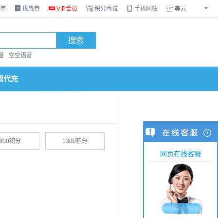
单

优惠券

VIP会员

积分商城

手机网站


搜索
盘
空空语音
戏代充
600积分
1300积分
网页在线客服