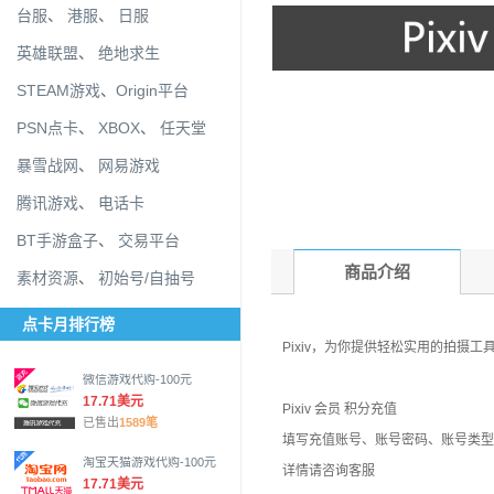
台服
、
港服
、
日服
英雄联盟
、
绝地求生
STEAM游戏
、
Origin平台
PSN点卡
、
XBOX
、
任天堂
暴雪战网
、
网易游戏
腾讯游戏
、
电话卡
BT手游盒子
、
交易平台
商品介绍
素材资源
、
初始号/自抽号
点卡月排行榜
Pixiv，为你提供轻松实用的拍摄
微信游戏代购-100元
17.71美元
Pixiv 会员 积分充值
已售出
1589笔
填写充值账号、账号密码、账号类型
淘宝天猫游戏代购-100元
详情请咨询客服
17.71美元