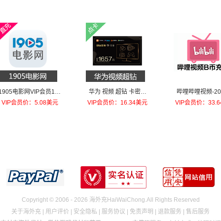
1905电影网VIP会员1个
华为 视频 超钻 卡密月
哔哩哔哩视频-20
月
卡
充值
VIP会员价：5.08美元
VIP会员价：16.34美元
VIP会员价：33.
Copyright © 2006 - 2026 海外充HaiWaiChong.All Rights Reserved
关于海外充
|
用户评价
|
安全隐私
|
服务协议
|
免责声明
|
退款服务
|
售后服务