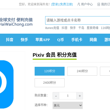
您好，欢迎来到海外充！
[登录]
[免费注册]

用户中心

我的订
itunes充值
抖音
快手
千岛
星辰奇缘
116网
抖音
快手
苹果APP
Q币
手机卡
网盘
游
Pixiv 会员 积分充值
120积分
240积分
2400积分
-
+
购买数量：
选择币种：