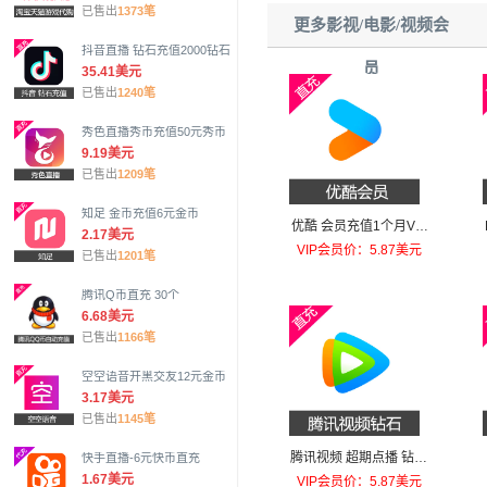
已售出
1373笔
更多影视/电影/视频会
抖音直播 钻石充值2000钻石
员
35.41美元
已售出
1240笔
秀色直播秀币充值50元秀币
9.19美元
已售出
1209笔
知足 金币充值6元金币
优酷 会员充值1个月VIP
2.17美元
会员
VIP会员价：5.87美元
已售出
1201笔
腾讯Q币直充 30个
6.68美元
已售出
1166笔
空空语音开黑交友12元金币
3.17美元
已售出
1145笔
腾讯视频 超期点播 钻石
快手直播-6元快币直充
30钻
1.67美元
VIP会员价：5.87美元