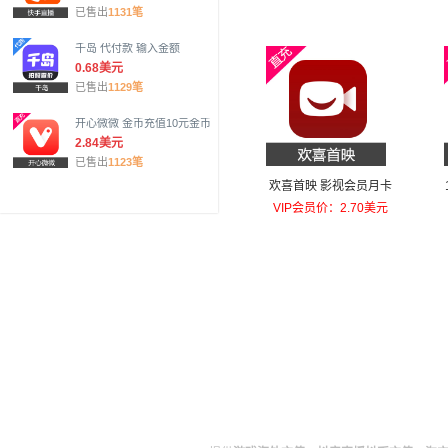
已售出
1131笔
千岛 代付款 输入金额
0.68美元
已售出
1129笔
开心微微 金币充值10元金币
2.84美元
已售出
1123笔
欢喜首映 影视会员月卡
VIP会员价：2.70美元