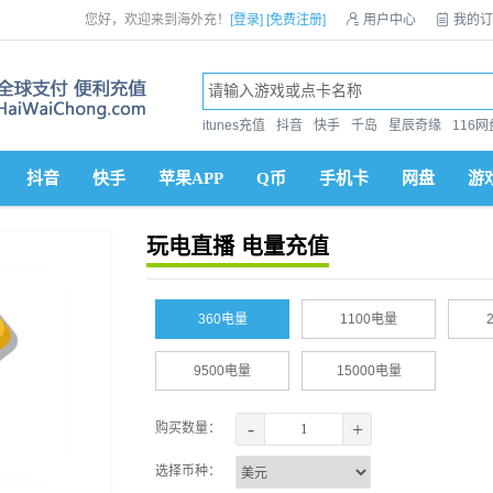
您好，欢迎来到海外充！
[登录]
[免费注册]

用户中心

我的订
itunes充值
抖音
快手
千岛
星辰奇缘
116网
抖音
快手
苹果APP
Q币
手机卡
网盘
游
玩电直播 电量充值
360电量
1100电量
9500电量
15000电量
-
+
购买数量：
选择币种：