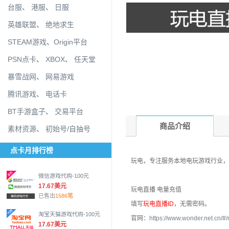
台服
、
港服
、
日服
英雄联盟
、
绝地求生
STEAM游戏
、
Origin平台
PSN点卡
、
XBOX
、
任天堂
暴雪战网
、
网易游戏
腾讯游戏
、
电话卡
BT手游盒子
、
交易平台
商品介绍
素材资源
、
初始号/自抽号
点卡月排行榜
玩电，专注服务本地电玩游戏行业，
微信游戏代购-100元
17.67美元
玩电直播 电量充值
已售出
1586笔
填写
玩电直播ID
，无需密码。
淘宝天猫游戏代购-100元
官网：
https://www.wonder.net.cn/#
17.67美元