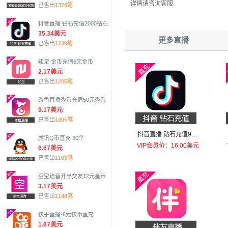
详情请咨询客服
已售出
1374笔
抖音直播 钻石充值2000钻石
35.34美元
更多直播
已售出
1239笔
知足 金币充值6元金币
2.17美元
已售出
1205笔
秀色直播秀币充值50元秀币
9.17美元
已售出
1205笔
抖音直播 钻石充值980
腾讯Q币直充 30个
钻石（特价每日限购一
VIP会员价：16.00美元
6.67美元
单）
已售出
1163笔
空空语音开黑交友12元金币
3.17美元
已售出
1148笔
快手直播-6元快币直充
1.67美元