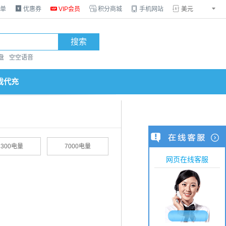
单

优惠券

VIP会员

积分商城

手机网站


搜索
盘
空空语音
戏代充
2300电量
7000电量
网页在线客服