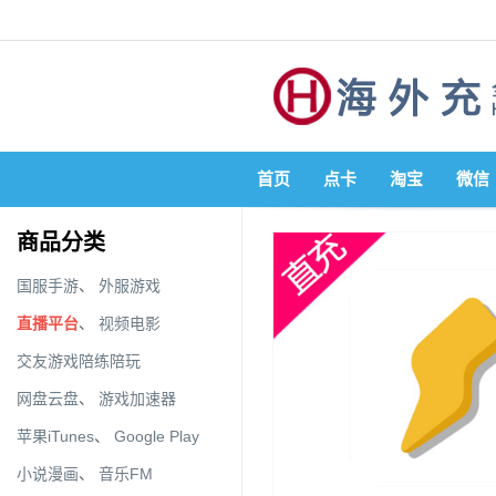
首页
点卡
淘宝
微信
商品分类
国服手游
、
外服游戏
直播平台
、
视频电影
交友游戏陪练陪玩
网盘云盘
、
游戏加速器
苹果iTunes
、
Google Play
小说漫画
、
音乐FM