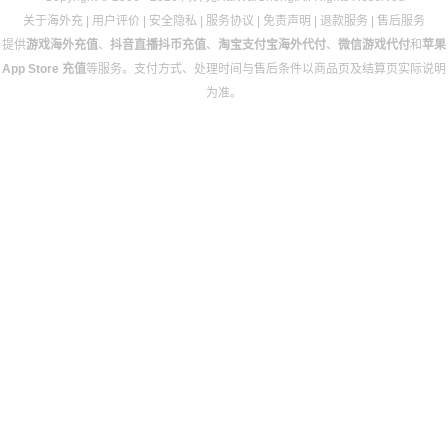
关于海外充
|
用户评价
|
安全隐私
|
服务协议
|
免责声明
|
退款服务
|
售后服务
提供
游戏海外充值
、
抖音直播抖币充值
、
淘宝支付宝海外代付
、
微信游戏代付
和
苹果
App Store 充值
等服务。支付方式、处理时间与售后条件以商品页及结算页实际说明
为准。