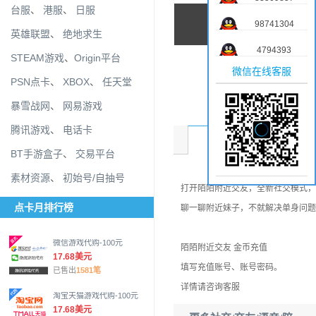
台服
、
港服
、
日服
98741304
英雄联盟
、
绝地求生
4794393
STEAM游戏
、
Origin平台
微信在线客服
PSN点卡
、
XBOX
、
任天堂
暴雪战网
、
网易游戏
腾讯游戏
、
电话卡
商品介绍
BT手游盒子
、
交易平台
素材资源
、
初始号/自抽号
打开陌陌附近交友，全新社交模式，
点卡月排行榜
聊一聊附近妹子，不就解决单身问题
微信游戏代购-100元
陌陌附近交友 金币充值
17.68美元
填写充值账号、账号密码。
已售出
1581笔
详情请咨询客服
淘宝天猫游戏代购-100元
17.68美元