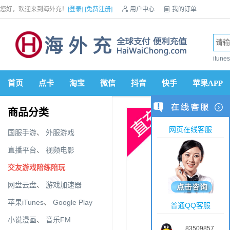
您好，欢迎来到海外充！
[登录]
[免费注册]

用户中心

我的订单

优惠券

VIP会员

积分商城

手机网站


itun
首页
点卡
淘宝
微信
抖音
快手
苹果APP
商品分类
网页在线客服
国服手游
、
外服游戏
直播平台
、
视频电影
交友游戏陪练陪玩
网盘云盘
、
游戏加速器
苹果iTunes
、
Google Play
普通QQ客服
小说漫画
、
音乐FM
83509857