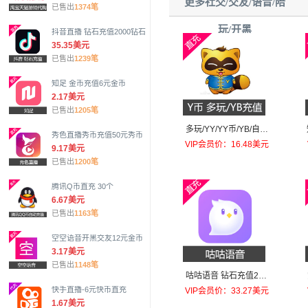
更多社交/交友/语音/陪
已售出
1374笔
玩/开黑
抖音直播 钻石充值2000钻石
35.35美元
已售出
1239笔
知足 金币充值6元金币
2.17美元
已售出
1205笔
多玩/YY/YY币/YB/自动
秀色直播秀币充值50元秀币
充值100个
VIP会员价：16.48美元
9.17美元
已售出
1200笔
腾讯Q币直充 30个
6.67美元
已售出
1163笔
空空语音开黑交友12元金币
3.17美元
已售出
1148笔
咕咕语音 钻石充值200
元钻石
快手直播-6元快币直充
VIP会员价：33.27美元
1.67美元