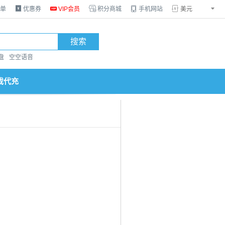
单

优惠券

VIP会员

积分商城

手机网站


搜索
盘
空空语音
戏代充