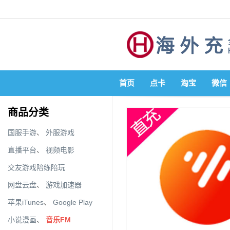
首页
点卡
淘宝
微信
商品分类
国服手游
、
外服游戏
直播平台
、
视频电影
交友游戏陪练陪玩
网盘云盘
、
游戏加速器
苹果iTunes
、
Google Play
小说漫画
、
音乐FM