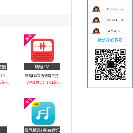
83509857
98741304
4794393
微信在线客服
1080
蜻蜓FM官方蜻蜓币充值
12元
90美元
VIP会员价：3.01美元