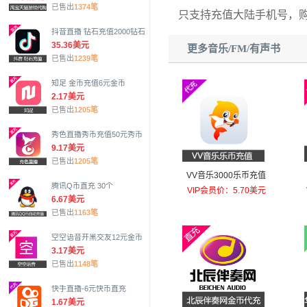
已售出
1374笔
只支持充值大陆手机号，
抖音直播 钻石充值2000钻石
35.36美元
更多音乐/FM/有声书
已售出
1239笔
知足 金币充值6元金币
2.17美元
已售出
1205笔
秀色直播秀币充值50元秀币
9.17美元
已售出
1205笔
VV音乐3000乐币充值
腾讯Q币直充 30个
VIP会员价：5.70美元
6.67美元
已售出
1163笔
空空语音开黑交友12元金币
3.17美元
已售出
1148笔
快手直播-6元快币直充
1.67美元