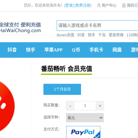
您好，欢迎来到海外充！
[登录]
[免费注册]

用户中心

我的订
itunes充值
抖音
快手
千岛
星辰奇缘
116网
抖音
快手
苹果APP
Q币
手机卡
网盘
游
番茄畅听 会员充值
1个月会员
-
+
购买数量：
选择币种：
支付方式：