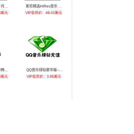
个月会
索尼精选HiRes音乐 会
员 专辑 购买3个月
3美元
VIP会员价：49.43美元
月畅听
QQ音乐绿钻豪华版--1
个月豪华绿钻
8美元
VIP会员价：3.96美元