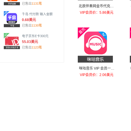
已售出
1131笔
北辰伴奏网金币代充30
金币
VIP会员价：5.86美元
千岛 代付款 输入金额
0.68美元
已售出
1130笔
电子京东E卡300元
55.03美元
已售出
1123笔
咪咕音乐 VIP 会员一个
月
VIP会员价：2.06美元