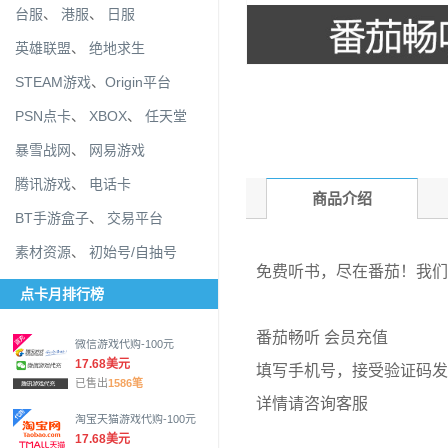
台服
、
港服
、
日服
英雄联盟
、
绝地求生
STEAM游戏
、
Origin平台
PSN点卡
、
XBOX
、
任天堂
暴雪战网
、
网易游戏
腾讯游戏
、
电话卡
商品介绍
BT手游盒子
、
交易平台
素材资源
、
初始号/自抽号
免费听书，尽在番茄！我们
点卡月排行榜
番茄畅听 会员充值
微信游戏代购-100元
17.68美元
填写手机号，接受验证码发
已售出
1586笔
详情请咨询客服
淘宝天猫游戏代购-100元
17.68美元