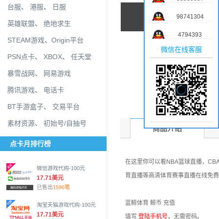
台服
、
港服
、
日服
98741304
英雄联盟
、
绝地求生
4794393
STEAM游戏
、
Origin平台
微信在线客服
PSN点卡
、
XBOX
、
任天堂
暴雪战网
、
网易游戏
腾讯游戏
、
电话卡
BT手游盒子
、
交易平台
素材资源
、
初始号/自抽号
商品介绍
点卡月排行榜
在这里你可以看NBA篮球直播，C
微信游戏代购-100元
育直播等高清体育赛事直播在线免费
17.71美元
已售出
1590笔
蓝鲸体育 鲸币 充值
淘宝天猫游戏代购-100元
17.71美元
填写
登陆手机号
，无需密码。