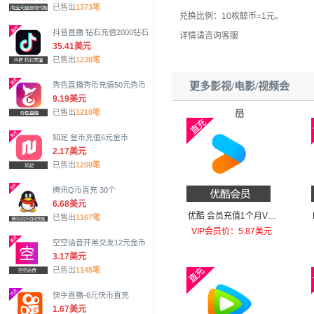
已售出
1373笔
兑换比例：10枚鲸币=1元。
抖音直播 钻石充值2000钻石
详情请咨询客服
35.41美元
已售出
1238笔
更多影视/电影/视频会
秀色直播秀币充值50元秀币
9.19美元
已售出
1210笔
员
知足 金币充值6元金币
2.17美元
已售出
1200笔
腾讯Q币直充 30个
6.68美元
优酷 会员充值1个月VIP
已售出
1167笔
会员
VIP会员价：5.87美元
空空语音开黑交友12元金币
3.17美元
已售出
1145笔
快手直播-6元快币直充
1.67美元