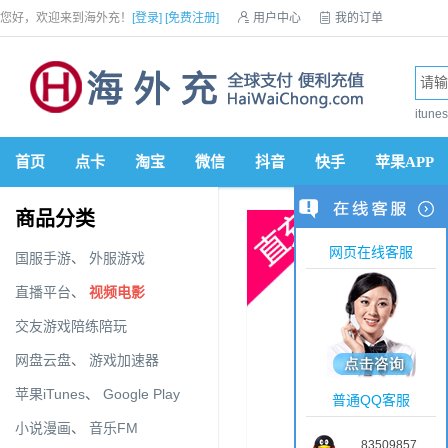
您好，欢迎来到海外充！
[登录]
[免费注册]

用户中心

我的订单

优惠券

VIP会员

积分商城

手机网站


itun
首页
点卡
淘宝
微信
抖音
快手
苹果APP
商品分类
网页在线客服
国服手游
、
外服游戏
直播平台
、
视频电影
交友游戏陪练陪玩
网盘云盘
、
游戏加速器
苹果iTunes
、
Google Play
普通QQ客服
小说漫画
、
音乐FM
83509857