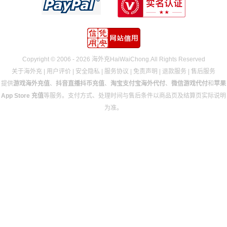
Copyright © 2006 - 2026 海外充HaiWaiChong.All Rights Reserved
关于海外充
|
用户评价
|
安全隐私
|
服务协议
|
免责声明
|
退款服务
|
售后服务
提供
游戏海外充值
、
抖音直播抖币充值
、
淘宝支付宝海外代付
、
微信游戏代付
和
苹果
App Store 充值
等服务。支付方式、处理时间与售后条件以商品页及结算页实际说明
为准。