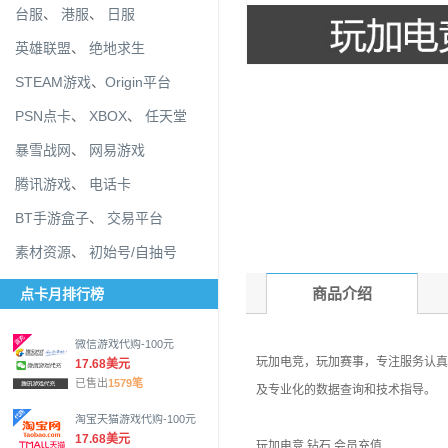
台服
、
港服
、
日服
英雄联盟
、
绝地求生
STEAM游戏
、
Origin平台
PSN点卡
、
XBOX
、
任天堂
暴雪战网
、
网易游戏
腾讯游戏
、
电话卡
BT手游盒子
、
交易平台
素材资源
、
初始号/自抽号
商品介绍
点卡月排行榜
微信游戏代购-100元
玩加电竞，玩加赛事，专注服务认真
17.68美元
已售出
1579笔
及专业化的数据查询和技术指导。
淘宝天猫游戏代购-100元
17.68美元
玩加电竞 钻石 会员充值