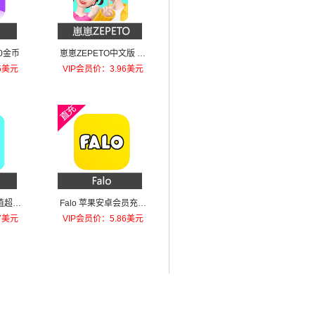
0金币
崽崽ZEPETO中文版 红
钻 金币 充值36红钻
5美元
VIP会员价：3.96美元
值超级
Falo 苹果安卓会员充值
VIP-1个月
7美元
VIP会员价：5.86美元