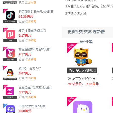
已售出
1374笔
填写充值账号、账号密码、安卓/苹
抖音直播 钻石充值2000钻石
详情请咨询客服
35.36美元
已售出
1238笔
知足 金币充值6元金币
更多社交/交友/语音/陪
2.17美元
已售出
1205笔
玩/开黑
秀色直播秀币充值50元秀币
9.17美元
已售出
1199笔
腾讯Q币直充 30个
6.67美元
多玩/YY/YY币/YB/自动
已售出
1163笔
充值100个
VIP会员价：16.48美元
空空语音开黑交友12元金币
3.17美元
已售出
1148笔
千岛 代付款 输入金额
0.68美元