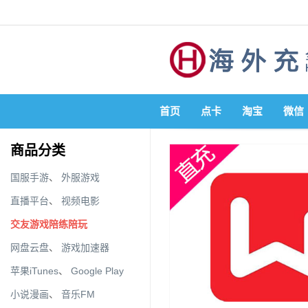
首页
点卡
淘宝
微信
商品分类
国服手游
、
外服游戏
直播平台
、
视频电影
交友游戏陪练陪玩
网盘云盘
、
游戏加速器
苹果iTunes
、
Google Play
小说漫画
、
音乐FM