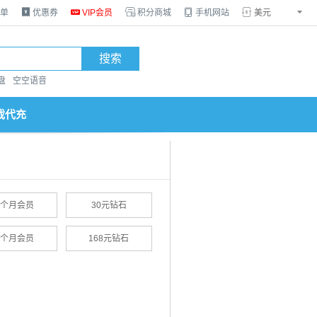
单

优惠券

VIP会员

积分商城

手机网站


搜索
盘
空空语音
戏代充
1个月会员
30元钻石
6个月会员
168元钻石