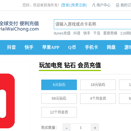
您好，欢迎来到海外充！
[登录]
[免费注册]

用户中心

我的订
itunes充值
抖音
快手
千岛
星辰奇缘
116网
抖音
快手
苹果APP
Q币
手机卡
网盘
游
玩加电竞 钻石 会员充值
6元钻石
18元钻石
68元钻石
4个月会员
12个月会员
-
+
购买数量：