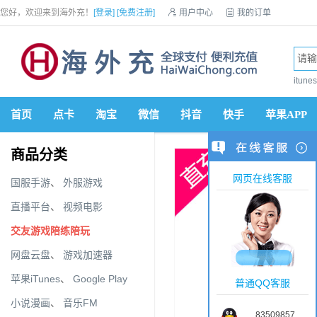
您好，欢迎来到海外充！
[登录]
[免费注册]

用户中心

我的订单

优惠券

VIP会员

积分商城

手机网站


itun
首页
点卡
淘宝
微信
抖音
快手
苹果APP
商品分类
网页在线客服
国服手游
、
外服游戏
直播平台
、
视频电影
交友游戏陪练陪玩
网盘云盘
、
游戏加速器
苹果iTunes
、
Google Play
普通QQ客服
小说漫画
、
音乐FM
83509857