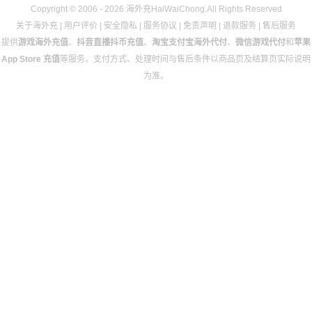
Copyright © 2006 - 2026 海外充HaiWaiChong.All Rights Reserved
关于海外充
|
用户评价
|
安全隐私
|
服务协议
|
免责声明
|
退款服务
|
售后服务
提供
游戏海外充值
、
抖音直播抖币充值
、
淘宝支付宝海外代付
、
微信游戏代付
和
苹果
App Store 充值
等服务。支付方式、处理时间与售后条件以商品页及结算页实际说明
为准。