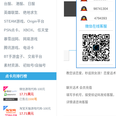
台服
、
港服
、
日服
98741304
英雄联盟
、
绝地求生
4794393
STEAM游戏
、
Origin平台
微信在线客服
PSN点卡
、
XBOX
、
任天堂
暴雪战网
、
网易游戏
腾讯游戏
、
电话卡
商品介绍
BT手游盒子
、
交易平台
素材资源
、
初始号/自抽号
教您谈恋爱，秒追到女孩！恋爱话术
点卡月排行榜
聊天话术 会员充值
微信游戏代购-100元
17.71美元
填写手机号，接受验证码发给客服，
已售出
1590笔
详情请咨询客服
淘宝天猫游戏代购-100元
17.71美元