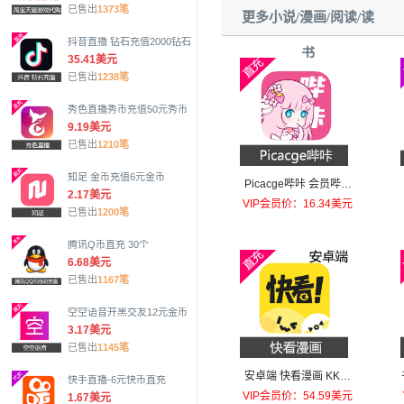
已售出
1373笔
更多小说/漫画/阅读/读
抖音直播 钻石充值2000钻石
书
35.41美元
已售出
1238笔
秀色直播秀币充值50元秀币
9.19美元
已售出
1210笔
知足 金币充值6元金币
Picacge哔咔 会员哔看
2.17美元
年会员
VIP会员价：16.34美元
已售出
1200笔
腾讯Q币直充 30个
6.68美元
已售出
1167笔
空空语音开黑交友12元金币
3.17美元
已售出
1145笔
安卓端 快看漫画 KK币
快手直播-6元快币直充
会员充值328元KK币
VIP会员价：54.59美元
1.67美元