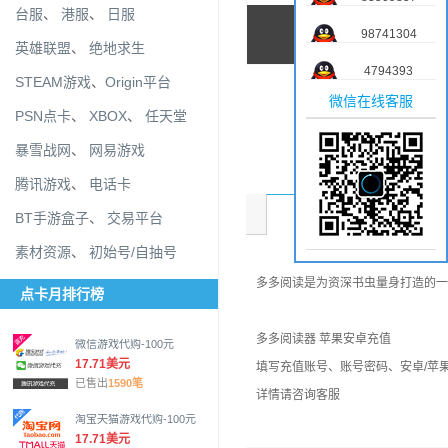
台服
、
港服
、
日服
98741304
英雄联盟
、
绝地求生
4794393
STEAM游戏
、
Origin平台
微信在线客服
PSN点卡
、
XBOX
、
任天堂
暴雪战网
、
网易游戏
腾讯游戏
、
电话卡
商品介绍
BT手游盒子
、
交易平台
素材资源
、
初始号/自抽号
多多阅读是为资深书虫量身打造的一
点卡月排行榜
多多阅读器 苹果安卓充值
微信游戏代购-100元
17.71美元
填写充值账号、账号密码、安卓/苹
已售出
1590笔
详情请咨询客服
淘宝天猫游戏代购-100元
17.71美元