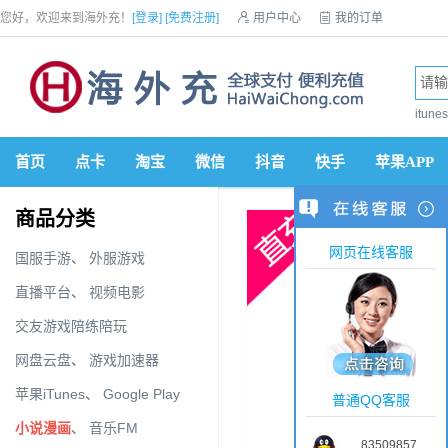
您好，欢迎来到海外充！
[登录]
[免费注册]

用户中心

我的订单

优惠券

VIP会员

积分商城

手机网站


itun
首页
点卡
淘宝
微信
抖音
快手
苹果APP
商品分类
网页在线客服
国服手游
、
外服游戏
直播平台
、
视频电影
交友游戏陪练陪玩
网盘云盘
、
游戏加速器
苹果iTunes
、
Google Play
普通QQ客服
小说漫画
、
音乐FM
83509857