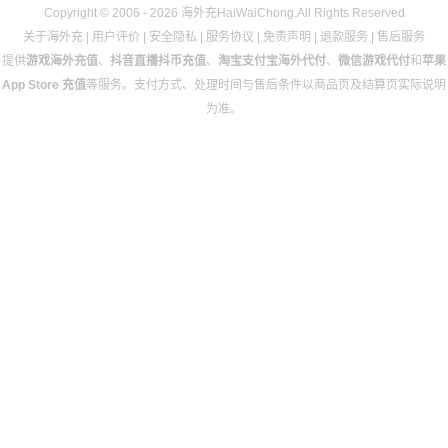
Copyright © 2006 - 2026 海外充HaiWaiChong.All Rights Reserved
关于海外充
|
用户评价
|
安全隐私
|
服务协议
|
免责声明
|
退款服务
|
售后服务
提供
游戏海外充值
、
抖音直播抖币充值
、
淘宝支付宝海外代付
、
微信游戏代付
和
苹果
App Store 充值
等服务。支付方式、处理时间与售后条件以商品页及结算页实际说明
为准。