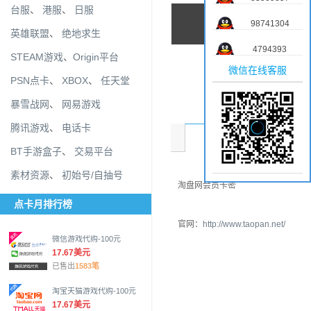
台服
、
港服
、
日服
98741304
英雄联盟
、
绝地求生
4794393
STEAM游戏
、
Origin平台
微信在线客服
PSN点卡
、
XBOX
、
任天堂
暴雪战网
、
网易游戏
腾讯游戏
、
电话卡
商品介绍
BT手游盒子
、
交易平台
素材资源
、
初始号/自抽号
淘盘网会员卡密
点卡月排行榜
官网：
http://www.taopan.net/
微信游戏代购-100元
17.67美元
已售出
1583笔
淘宝天猫游戏代购-100元
17.67美元