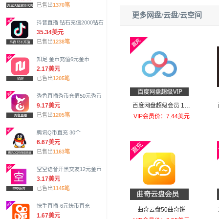
已售出
1370笔
更多网盘/云盘/云空间
抖音直播 钻石充值2000钻石
35.34美元
已售出
1238笔
知足 金币充值6元金币
2.17美元
已售出
1205笔
秀色直播秀币充值50元秀币
9.17美元
百度网盘超级会员 1个
已售出
1205笔
月官方在线直充
VIP会员价：7.44美元
腾讯Q币直充 30个
6.67美元
已售出
1163笔
空空语音开黑交友12元金币
3.17美元
已售出
1145笔
快手直播-6元快币直充
曲奇云盘50曲奇饼
1.67美元