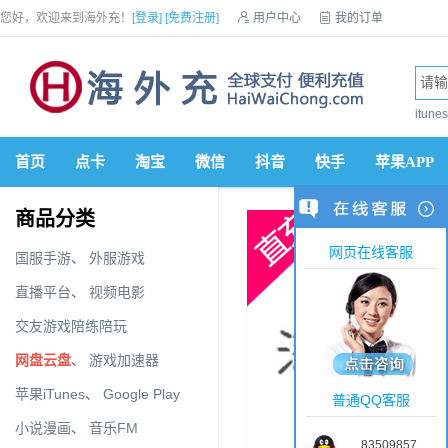
您好，欢迎来到海外充！
[登录]
[免费注册]

用户中心

我的订单

优惠券

VIP会员

积分商城

手机网站


itun
首页
点卡
淘宝
微信
抖音
快手
苹果APP
商品分类
网页在线客服
国服手游
、
外服游戏
直播平台
、
视频电影
交友游戏陪练陪玩
网盘云盘
、
游戏加速器
苹果iTunes
、
Google Play
普通QQ客服
小说漫画
、
音乐FM
83509857