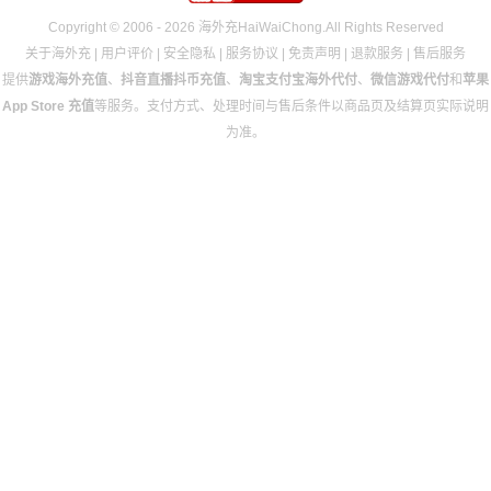
Copyright © 2006 - 2026 海外充HaiWaiChong.All Rights Reserved
关于海外充
|
用户评价
|
安全隐私
|
服务协议
|
免责声明
|
退款服务
|
售后服务
提供
游戏海外充值
、
抖音直播抖币充值
、
淘宝支付宝海外代付
、
微信游戏代付
和
苹果
App Store 充值
等服务。支付方式、处理时间与售后条件以商品页及结算页实际说明
为准。