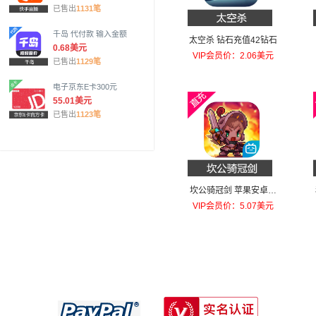
已售出
1131笔
千岛 代付款 输入金额
太空杀 钻石充值42钻石
0.68美元
VIP会员价：2.06美元
已售出
1129笔
电子京东E卡300元
55.01美元
已售出
1123笔
坎公骑冠剑 苹果安卓充
值每天召唤！礼包
VIP会员价：5.07美元