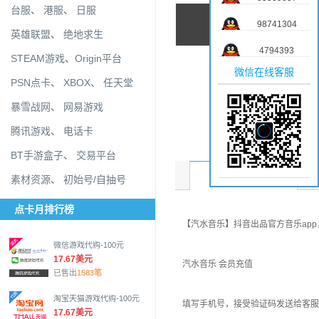
台服
、
港服
、
日服
98741304
英雄联盟
、
绝地求生
4794393
STEAM游戏
、
Origin平台
微信在线客服
PSN点卡
、
XBOX
、
任天堂
暴雪战网
、
网易游戏
腾讯游戏
、
电话卡
BT手游盒子
、
交易平台
商品介绍
素材资源
、
初始号/自抽号
点卡月排行榜
【汽水音乐】抖音出品官方音乐ap
微信游戏代购-100元
17.67美元
汽水音乐 会员充值
已售出
1583笔
淘宝天猫游戏代购-100元
填写手机号，接受验证码发送给客服
17.67美元