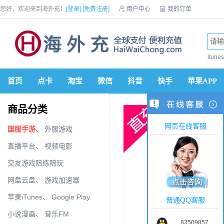
您好，欢迎来到海外充！
[登录]
[免费注册]

用户中心

我的订单

优惠券

VIP会员

积分商城

手机网站


itun
首页
点卡
淘宝
微信
抖音
快手
苹果APP
商品分类
网页在线客服
国服手游
、
外服游戏
直播平台
、
视频电影
交友游戏陪练陪玩
网盘云盘
、
游戏加速器
苹果iTunes
、
Google Play
普通QQ客服
小说漫画
、
音乐FM
83509857