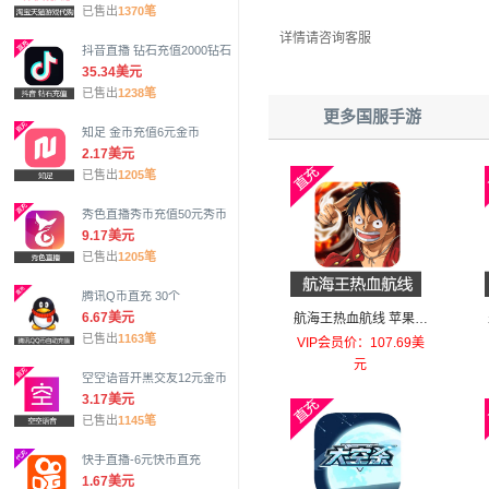
已售出
1370笔
详情请咨询客服
抖音直播 钻石充值2000钻石
35.34美元
已售出
1238笔
更多国服手游
知足 金币充值6元金币
2.17美元
已售出
1205笔
秀色直播秀币充值50元秀币
9.17美元
已售出
1205笔
腾讯Q币直充 30个
6.67美元
航海王热血航线 苹果安
已售出
1163笔
卓充值648元幻彩之果
VIP会员价：107.69美
元
空空语音开黑交友12元金币
3.17美元
已售出
1145笔
快手直播-6元快币直充
1.67美元