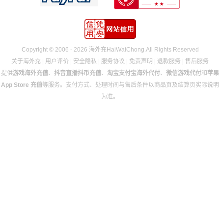
Copyright © 2006 - 2026 海外充HaiWaiChong.All Rights Reserved
关于海外充
|
用户评价
|
安全隐私
|
服务协议
|
免责声明
|
退款服务
|
售后服务
提供
游戏海外充值
、
抖音直播抖币充值
、
淘宝支付宝海外代付
、
微信游戏代付
和
苹果
App Store 充值
等服务。支付方式、处理时间与售后条件以商品页及结算页实际说明
为准。