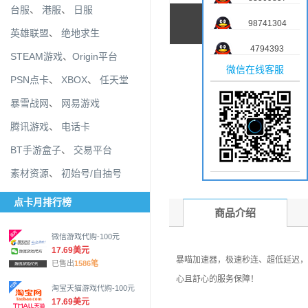
台服
、
港服
、
日服
98741304
英雄联盟
、
绝地求生
4794393
STEAM游戏
、
Origin平台
微信在线客服
PSN点卡
、
XBOX
、
任天堂
暴雪战网
、
网易游戏
腾讯游戏
、
电话卡
BT手游盒子
、
交易平台
素材资源
、
初始号/自抽号
点卡月排行榜
商品介绍
微信游戏代购-100元
17.69美元
暴喵加速器，极速秒连、超低延迟，
已售出
1586笔
心且舒心的服务保障！
淘宝天猫游戏代购-100元
17.69美元