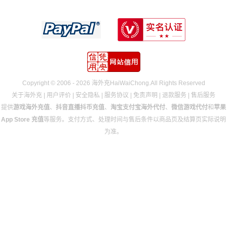
Copyright © 2006 - 2026 海外充HaiWaiChong.All Rights Reserved
关于海外充
|
用户评价
|
安全隐私
|
服务协议
|
免责声明
|
退款服务
|
售后服务
提供
游戏海外充值
、
抖音直播抖币充值
、
淘宝支付宝海外代付
、
微信游戏代付
和
苹果
App Store 充值
等服务。支付方式、处理时间与售后条件以商品页及结算页实际说明
为准。