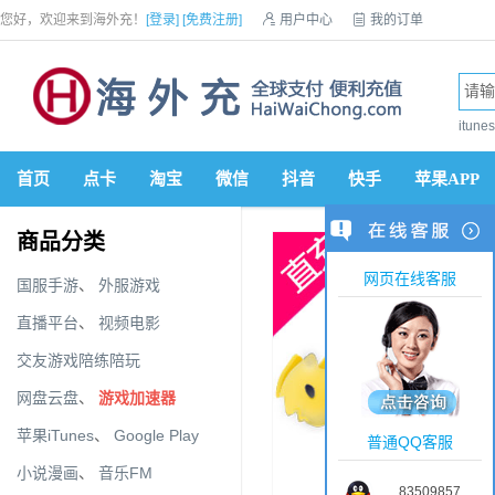
您好，欢迎来到海外充！
[登录]
[免费注册]

用户中心

我的订单

优惠券

VIP会员

积分商城

手机网站


itun
首页
点卡
淘宝
微信
抖音
快手
苹果APP
商品分类
网页在线客服
国服手游
、
外服游戏
直播平台
、
视频电影
交友游戏陪练陪玩
网盘云盘
、
游戏加速器
苹果iTunes
、
Google Play
普通QQ客服
小说漫画
、
音乐FM
83509857