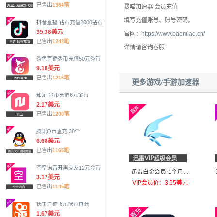
已售出
1364笔
暴喵加速器 会员充值
填写充值账号、账号密码。
抖音直播 钻石充值2000钻石
35.38美元
官网：
https://www.baomiao.cn/
已售出
1242笔
详情请咨询客服
秀色直播秀币充值50元秀币
9.18美元
已售出
1216笔
更多游戏/手游加速器
知足 金币充值6元金币
2.17美元
已售出
1200笔
腾讯Q币直充 30个
6.68美元
已售出
1165笔
空空语音开黑交友12元金币
迅雷白金会员-1个月直
3.17美元
充
VIP会员价：3.65美元
已售出
1145笔
快手直播-6元快币直充
1.67美元