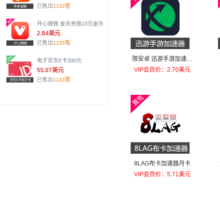
已售出
1132笔
开心微微 金币充值10元金币
2.84美元
已售出
1125笔
限安卓 迅游手游加速器
电子京东E卡300元
VIP30天月卡月卡
VIP会员价：2.70美元
55.07美元
已售出
1122笔
8LAG布卡加速器月卡
VIP会员价：5.71美元