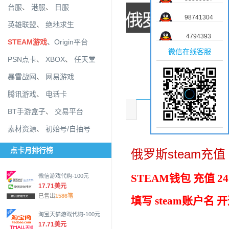
台服
、
港服
、
日服
98741304
英雄联盟
、
绝地求生
4794393
STEAM游戏
、
Origin平台
微信在线客服
PSN点卡
、
XBOX
、
任天堂
暴雪战网
、
网易游戏
腾讯游戏
、
电话卡
商品介绍
BT手游盒子
、
交易平台
素材资源
、
初始号/自抽号
点卡月排行榜
俄罗斯steam充值
STEAM钱包 充值
2
微信游戏代购-100元
17.71美元
已售出
1586笔
填写 steam账户名 
淘宝天猫游戏代购-100元
17.71美元