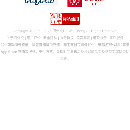
Copyright © 2006 - 2026 海外充HaiWaiChong.All Rights Reserved
关于海外充
|
用户评价
|
安全隐私
|
服务协议
|
免责声明
|
退款服务
|
售后服务
提供
游戏海外充值
、
抖音直播抖币充值
、
淘宝支付宝海外代付
、
微信游戏代付
和
苹果
App Store 充值
等服务。支付方式、处理时间与售后条件以商品页及结算页实际说明
为准。