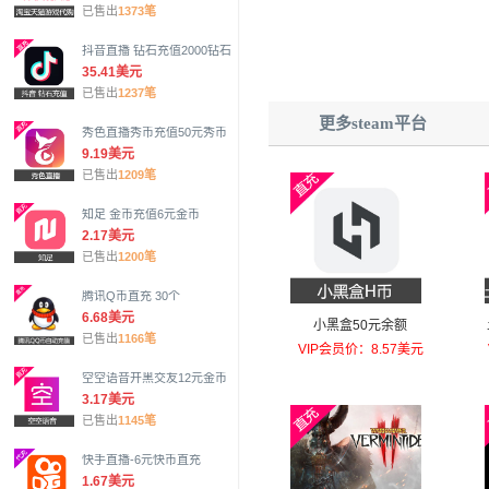
已售出
1373笔
抖音直播 钻石充值2000钻石
35.41美元
已售出
1237笔
更多steam平台
秀色直播秀币充值50元秀币
9.19美元
已售出
1209笔
知足 金币充值6元金币
2.17美元
已售出
1200笔
腾讯Q币直充 30个
6.68美元
小黑盒50元余额
已售出
1166笔
VIP会员价：8.57美元
空空语音开黑交友12元金币
3.17美元
已售出
1145笔
快手直播-6元快币直充
1.67美元