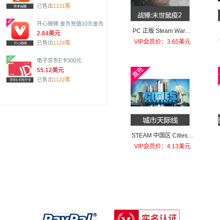
已售出
1131笔
开心微微 金币充值10元金币
PC 正版 Steam Warha
2.84美元
mmer: Vermintide 2 战
VIP会员价：3.65美元
已售出
1124笔
锤:末世鼠疫2 末日鼠疫2
标准版
电子京东E卡300元
55.12美元
已售出
1122笔
STEAM 中国区 Cities:S
kylines 城市天际线 游戏
VIP会员价：4.13美元
本体