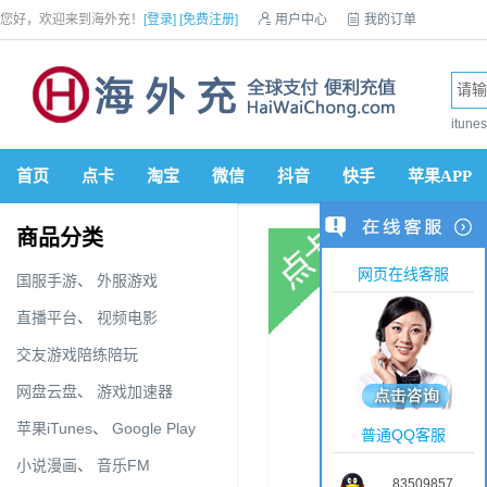
您好，欢迎来到海外充！
[登录]
[免费注册]

用户中心

我的订单

优惠券

VIP会员

积分商城

手机网站


itun
首页
点卡
淘宝
微信
抖音
快手
苹果APP
商品分类
网页在线客服
国服手游
、
外服游戏
直播平台
、
视频电影
交友游戏陪练陪玩
网盘云盘
、
游戏加速器
苹果iTunes
、
Google Play
普通QQ客服
小说漫画
、
音乐FM
83509857