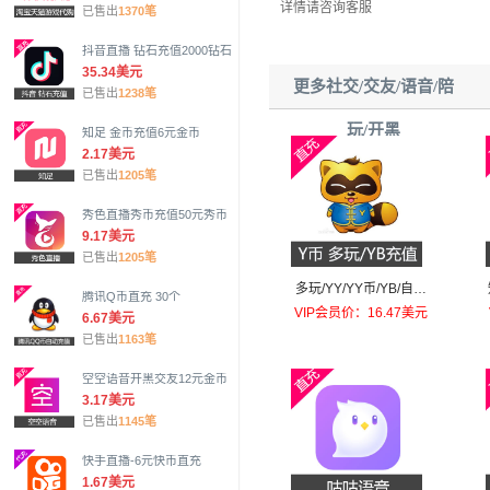
详情请咨询客服
已售出
1370笔
抖音直播 钻石充值2000钻石
35.34美元
更多社交/交友/语音/陪
已售出
1238笔
玩/开黑
知足 金币充值6元金币
2.17美元
已售出
1205笔
秀色直播秀币充值50元秀币
9.17美元
已售出
1205笔
多玩/YY/YY币/YB/自动
腾讯Q币直充 30个
充值100个
VIP会员价：16.47美元
6.67美元
已售出
1163笔
空空语音开黑交友12元金币
3.17美元
已售出
1145笔
快手直播-6元快币直充
1.67美元