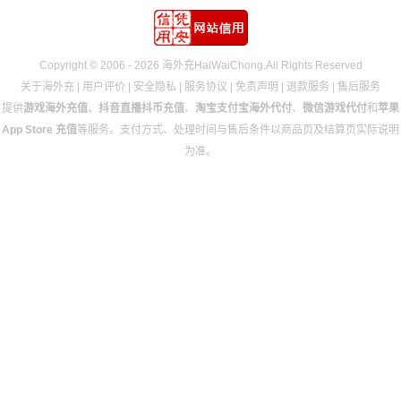
Copyright © 2006 - 2026 海外充HaiWaiChong.All Rights Reserved
关于海外充
|
用户评价
|
安全隐私
|
服务协议
|
免责声明
|
退款服务
|
售后服务
提供
游戏海外充值
、
抖音直播抖币充值
、
淘宝支付宝海外代付
、
微信游戏代付
和
苹果
App Store 充值
等服务。支付方式、处理时间与售后条件以商品页及结算页实际说明
为准。