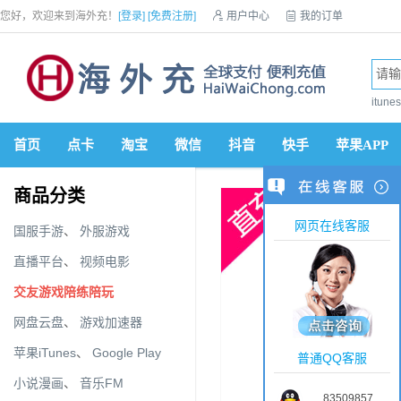
您好，欢迎来到海外充！
[登录]
[免费注册]

用户中心

我的订单

优惠券

VIP会员

积分商城

手机网站


itun
首页
点卡
淘宝
微信
抖音
快手
苹果APP
商品分类
网页在线客服
国服手游
、
外服游戏
直播平台
、
视频电影
交友游戏陪练陪玩
网盘云盘
、
游戏加速器
苹果iTunes
、
Google Play
普通QQ客服
小说漫画
、
音乐FM
83509857