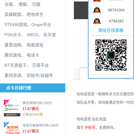
台服
、
港服
、
日服
98741304
英雄联盟
、
绝地求生
4794393
STEAM游戏
、
Origin平台
微信在线客服
PSN点卡
、
XBOX
、
任天堂
暴雪战网
、
网易游戏
腾讯游戏
、
电话卡
BT手游盒子
、
交易平台
商品介绍
素材资源
、
初始号/自抽号
点卡月排行榜
咕咕语音是一款拥有多元社交属性的
找队友开黑，咕咕能满足你的一切社
微信游戏代购-100元
17.67美元
已售出
1583笔
咕咕语音 钻石充值
淘宝天猫游戏代购-100元
填写
手机号
，无需密码。
17.67美元