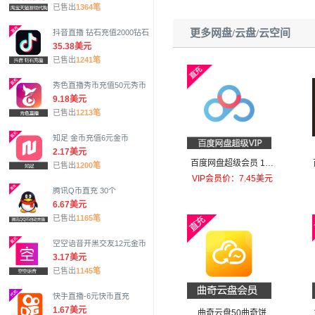
已售出
1364笔
更多网盘/云盘/云空间
抖音直播 钻石充值2000钻石
35.38美元
已售出
1241笔
秀色直播秀币充值50元秀币
9.18美元
已售出
1213笔
知足 金币充值6元金币
2.17美元
百度网盘超级会员 1个
已售出
1200笔
月官方在线直充
VIP会员价：7.45美元
腾讯Q币直充 30个
6.67美元
已售出
1165笔
空空语音开黑交友12元金币
3.17美元
已售出
1145笔
快手直播-6元快币直充
1.67美元
曲奇云盘50曲奇饼