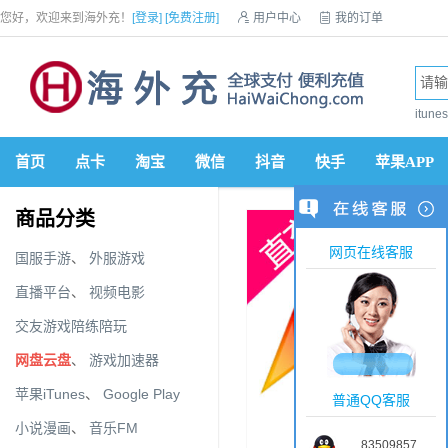
您好，欢迎来到海外充！
[登录]
[免费注册]

用户中心

我的订单

优惠券

VIP会员

积分商城

手机网站


itun
首页
点卡
淘宝
微信
抖音
快手
苹果APP
商品分类
网页在线客服
国服手游
、
外服游戏
直播平台
、
视频电影
交友游戏陪练陪玩
网盘云盘
、
游戏加速器
苹果iTunes
、
Google Play
普通QQ客服
小说漫画
、
音乐FM
83509857