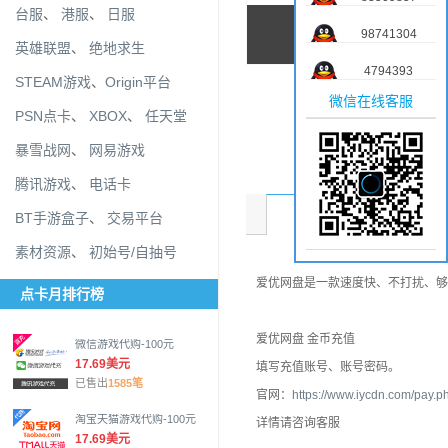
台服
、
港服
、
日服
98741304
英雄联盟
、
绝地求生
4794393
STEAM游戏
、
Origin平台
微信在线客服
PSN点卡
、
XBOX
、
任天堂
暴雪战网
、
网易游戏
腾讯游戏
、
电话卡
商品介绍
BT手游盒子
、
交易平台
素材资源
、
初始号/自抽号
爱优网盘是一款速度快、不打扰、够
点卡月排行榜
爱优网盘 金币充值
微信游戏代购-100元
17.69美元
填写充值账号、账号密码。
已售出
1585笔
官网：
https://www.iycdn.com/pay.p
淘宝天猫游戏代购-100元
详情请咨询客服
17.69美元