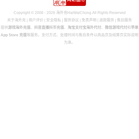
Copyright © 2006 - 2026 海外充HaiWaiChong.All Rights Reserved
关于海外充
|
用户评价
|
安全隐私
|
服务协议
|
免责声明
|
退款服务
|
售后服务
提供
游戏海外充值
、
抖音直播抖币充值
、
淘宝支付宝海外代付
、
微信游戏代付
和
苹果
App Store 充值
等服务。支付方式、处理时间与售后条件以商品页及结算页实际说明
为准。