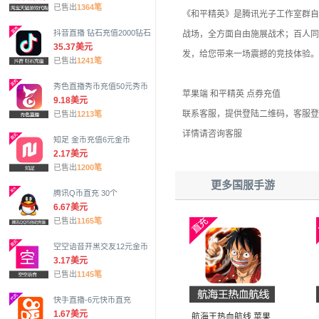
已售出
1364笔
《和平精英》是腾讯光子工作室群自
抖音直播 钻石充值2000钻石
战场，全方面自由施展战术；百人同
35.37美元
发，给您带来一场震撼的竞技体验。
已售出
1241笔
秀色直播秀币充值50元秀币
苹果端 和平精英 点券充值
9.18美元
联系客服，提供登陆二维码，客服登
已售出
1213笔
详情请咨询客服
知足 金币充值6元金币
2.17美元
已售出
1200笔
更多国服手游
腾讯Q币直充 30个
6.67美元
已售出
1165笔
空空语音开黑交友12元金币
3.17美元
已售出
1145笔
快手直播-6元快币直充
1.67美元
航海王热血航线 苹果安