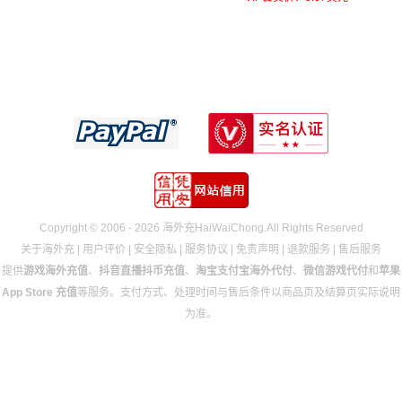
Copyright © 2006 - 2026 海外充HaiWaiChong.All Rights Reserved
关于海外充
|
用户评价
|
安全隐私
|
服务协议
|
免责声明
|
退款服务
|
售后服务
提供
游戏海外充值
、
抖音直播抖币充值
、
淘宝支付宝海外代付
、
微信游戏代付
和
苹果
App Store 充值
等服务。支付方式、处理时间与售后条件以商品页及结算页实际说明
为准。