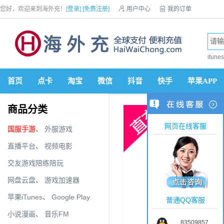
您好，欢迎来到海外充！
[登录]
[免费注册]

用户中心

我的订单

优惠券

VIP会员

积分商城

手机网站


itun
首页
点卡
淘宝
微信
抖音
快手
苹果APP
商品分类
网页在线客服
国服手游
、
外服游戏
直播平台
、
视频电影
交友游戏陪练陪玩
网盘云盘
、
游戏加速器
苹果iTunes
、
Google Play
普通QQ客服
小说漫画
、
音乐FM
83509857