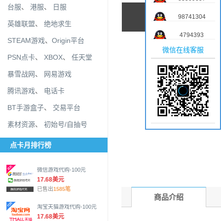
台服
、
港服
、
日服
98741304
英雄联盟
、
绝地求生
4794393
STEAM游戏
、
Origin平台
微信在线客服
PSN点卡
、
XBOX
、
任天堂
暴雪战网
、
网易游戏
腾讯游戏
、
电话卡
BT手游盒子
、
交易平台
素材资源
、
初始号/自抽号
点卡月排行榜
微信游戏代购-100元
17.68美元
已售出
1585笔
商品介绍
淘宝天猫游戏代购-100元
17.68美元