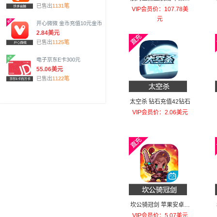
已售出
1131笔
卓充值648元幻彩之果
VIP会员价：107.78美
元
开心微微 金币充值10元金币
2.84美元
已售出
1125笔
电子京东E卡300元
55.06美元
已售出
1122笔
太空杀 钻石充值42钻石
VIP会员价：2.06美元
坎公骑冠剑 苹果安卓充
值每天召唤！礼包
VIP会员价：5.07美元