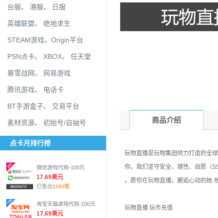
台服
、
港服
、
日服
英雄联盟
、
绝地求生
STEAM游戏
、
Origin平台
PSN点卡
、
XBOX
、
任天堂
暴雪战网
、
网易游戏
腾讯游戏
、
电话卡
BT手游盒子
、
交易平台
商品介绍
素材资源
、
初始号/自抽号
点卡月排行榜
玩物直播是玩物集团倾力打造的全球B
你。我们坚守安全、理性、自愿（S
微信游戏代购-100元
17.69美元
。愿你在玩物直播，邂逅心动的她·
已售出
1590笔
淘宝天猫游戏代购-100元
玩物直播 玩币充值
17.69美元