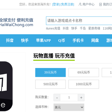
您好，欢迎来到海外充！
[登录]
[免费注册]

用户中心

我的订
itunes充值
抖音
快手
千岛
星辰奇缘
116网
抖音
快手
苹果APP
Q币
手机卡
网盘
游
玩物直播 玩币充值
39元玩币
69元玩币
500元玩币
1000元玩币
-
+
购买数量：
选择币种：