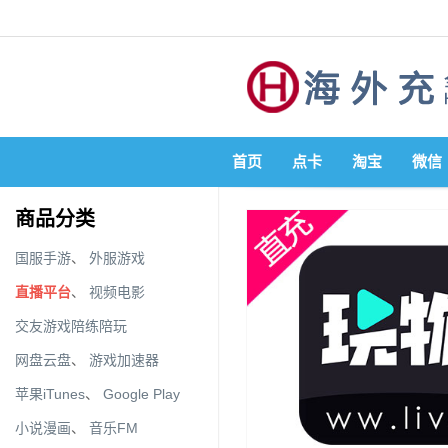
首页
点卡
淘宝
微信
商品分类
国服手游
、
外服游戏
直播平台
、
视频电影
交友游戏陪练陪玩
网盘云盘
、
游戏加速器
苹果iTunes
、
Google Play
小说漫画
、
音乐FM