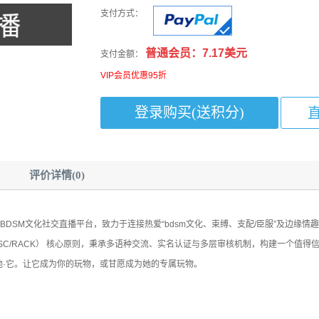
支付方式：
普通会员：7.17美元
支付金额：
VIP会员优惠95折
评价详情(0)
DSM文化社交直播平台，致力于连接热爱“bdsm文化、束缚、支配/臣服”及边缘情
SC/RACK） 核心原则，秉承多语种交流、实名认证与多层审核机制，构建一个值得
他·它。让它成为你的玩物，或甘愿成为她的专属玩物。