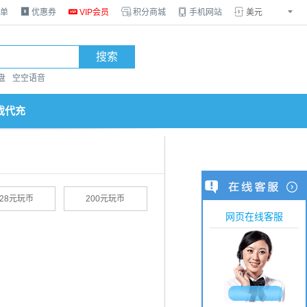
单

优惠券

VIP会员

积分商城

手机网站


搜索
盘
空空语音
戏代充
128元玩币
200元玩币
网页在线客服