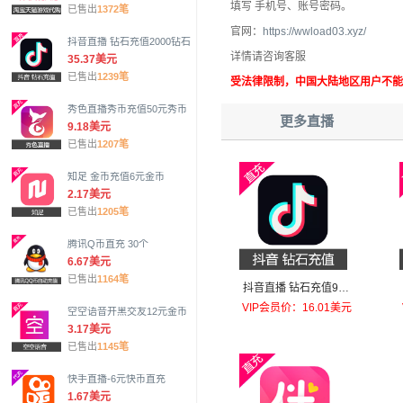
填写 手机号、账号密码。
已售出
1372笔
官网：
https://wwload03.xyz/
抖音直播 钻石充值2000钻石
详情请咨询客服
35.37美元
已售出
1239笔
受法律限制，中国大陆地区用户不能
秀色直播秀币充值50元秀币
更多直播
9.18美元
已售出
1207笔
知足 金币充值6元金币
2.17美元
已售出
1205笔
腾讯Q币直充 30个
6.67美元
已售出
1164笔
抖音直播 钻石充值980
钻石（特价每日限购一
VIP会员价：16.01美元
空空语音开黑交友12元金币
单）
3.17美元
已售出
1145笔
快手直播-6元快币直充
1.67美元