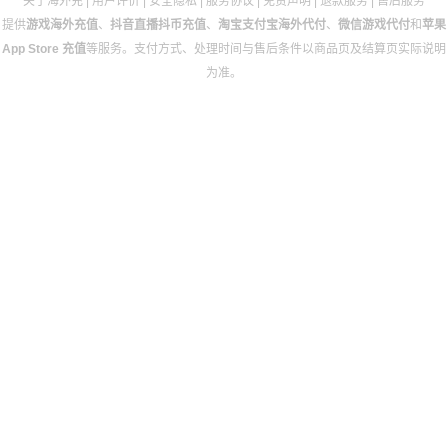
关于海外充
|
用户评价
|
安全隐私
|
服务协议
|
免责声明
|
退款服务
|
售后服务
提供
游戏海外充值
、
抖音直播抖币充值
、
淘宝支付宝海外代付
、
微信游戏代付
和
苹果
App Store 充值
等服务。支付方式、处理时间与售后条件以商品页及结算页实际说明
为准。