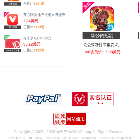
已售出
1131笔
开心微微 金币充值10元金币
2.84美元
已售出
1124笔
电子京东E卡300元
55.12美元
坎公骑冠剑 苹果安卓充
已售出
1122笔
值每天召唤！礼包
VIP会员价：5.08美元
Copyright © 2006 - 2026 海外充HaiWaiChong.All Rights Reserved