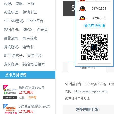
台服
、
港服
、
日服
98741304
英雄联盟
、
绝地求生
4794393
STEAM游戏
、
Origin平台
微信在线客服
PSN点卡
、
XBOX
、
任天堂
暴雪战网
、
网易游戏
腾讯游戏
、
电话卡
BT手游盒子
、
交易平台
素材资源
、
初始号/自抽号
商品介绍
点卡月排行榜
5E对战平台 - 5EPlay旗下产品 -
微信游戏代购-100元
官网：
https://www.5eplay.com/
17.71美元
已售出
1590笔
提供昵称官网充值
淘宝天猫游戏代购-100元
更多国服手游
17.71美元