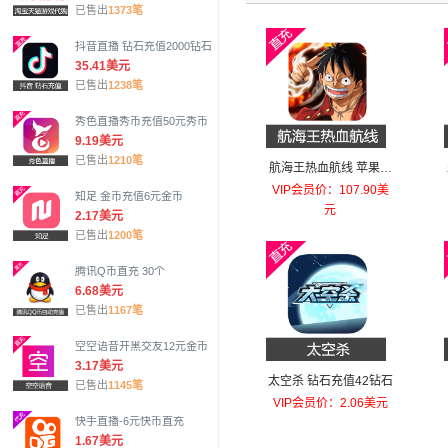
已售出
1373笔
抖音直播 钻石充值2000钻石
35.41美元
已售出
1238笔
秀色直播秀币充值50元秀币
9.19美元
已售出
1210笔
航海王热血航线 苹果安
卓充值648元幻彩之果
VIP会员价：107.90美
知足 金币充值6元金币
元
2.17美元
已售出
1200笔
腾讯Q币直充 30个
6.68美元
已售出
1167笔
空空语音开黑交友12元金币
3.17美元
太空杀 钻石充值42钻石
已售出
1145笔
VIP会员价：2.06美元
快手直播-6元快币直充
1.67美元