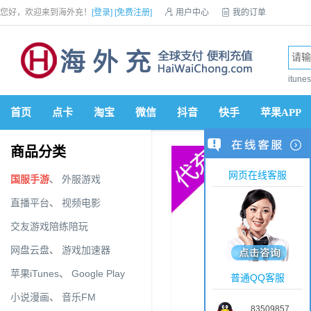
您好，欢迎来到海外充！
[登录]
[免费注册]

用户中心

我的订单

优惠券

VIP会员

积分商城

手机网站


itun
首页
点卡
淘宝
微信
抖音
快手
苹果APP
商品分类
网页在线客服
国服手游
、
外服游戏
直播平台
、
视频电影
交友游戏陪练陪玩
网盘云盘
、
游戏加速器
苹果iTunes
、
Google Play
普通QQ客服
小说漫画
、
音乐FM
83509857