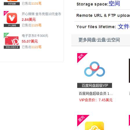
已售出
1131笔
开心微微 金币充值10元金币
2.84美元
已售出
1125笔
电子京东E卡300元
更多网盘/云盘/云空间
55.07美元
已售出
1122笔
百度网盘超级会员 1个
月官方在线直充
VIP会员价：7.45美元