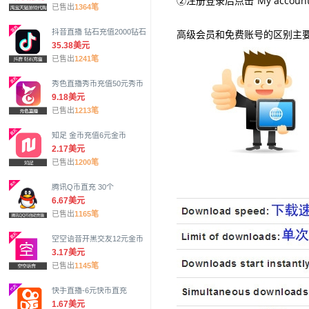
②注册登录后点击“My account
已售出
1364笔
抖音直播 钻石充值2000钻石
高级会员和免费账号的区别主
35.38美元
已售出
1241笔
秀色直播秀币充值50元秀币
9.18美元
已售出
1213笔
知足 金币充值6元金币
2.17美元
已售出
1200笔
腾讯Q币直充 30个
6.67美元
已售出
1165笔
空空语音开黑交友12元金币
3.17美元
已售出
1145笔
快手直播-6元快币直充
1.67美元