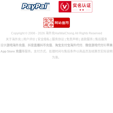
Copyright © 2006 - 2026 海外充HaiWaiChong.All Rights Reserved
关于海外充
|
用户评价
|
安全隐私
|
服务协议
|
免责声明
|
退款服务
|
售后服务
提供
游戏海外充值
、
抖音直播抖币充值
、
淘宝支付宝海外代付
、
微信游戏代付
和
苹果
App Store 充值
等服务。支付方式、处理时间与售后条件以商品页及结算页实际说明
为准。