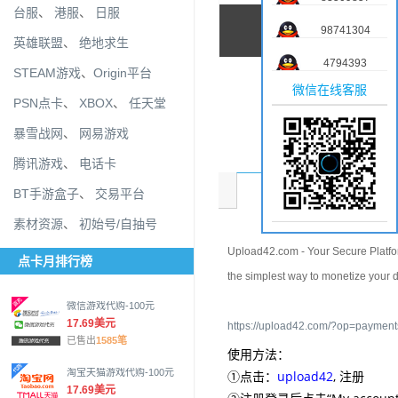
台服
、
港服
、
日服
98741304
英雄联盟
、
绝地求生
4794393
STEAM游戏
、
Origin平台
微信在线客服
PSN点卡
、
XBOX
、
任天堂
暴雪战网
、
网易游戏
腾讯游戏
、
电话卡
商品介绍
BT手游盒子
、
交易平台
素材资源
、
初始号/自抽号
Upload42.com - Your Secure Platfor
点卡月排行榜
the simplest way to monetize your di
微信游戏代购-100元
17.69美元
https://upload42.com/?op=payment
已售出
1585笔
使用方法：
淘宝天猫游戏代购-100元
①点击：
upload42
, 注册
17.69美元