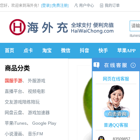
您好，欢迎来到海外充！
[登录]
[免费注册]

用户中心

我的订单

优惠券

VIP会员

积分商城

手机网站


itun
首页
点卡
淘宝
微信
抖音
快手
苹果APP
商品分类
网页在线客服
国服手游
、
外服游戏
直播平台
、
视频电影
交友游戏陪练陪玩
网盘云盘
、
游戏加速器
苹果iTunes
、
Google Play
普通QQ客服
小说漫画
、
音乐FM
83509857