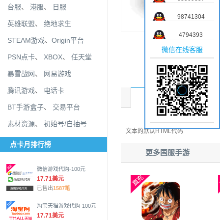
台服
、
港服
、
日服
98741304
英雄联盟
、
绝地求生
4794393
STEAM游戏
、
Origin平台
微信在线客服
PSN点卡
、
XBOX
、
任天堂
暴雪战网
、
网易游戏
腾讯游戏
、
电话卡
商品介绍
BT手游盒子
、
交易平台
素材资源
、
初始号/自抽号
文本的默认HTML代码
点卡月排行榜
更多国服手游
微信游戏代购-100元
17.71美元
已售出
1587笔
淘宝天猫游戏代购-100元
17.71美元