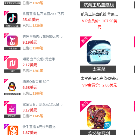
已售出
1369笔
抖音直播 钻石充值2000钻石
航海王热血航线 苹果安
35.41美元
卓充值648元幻彩之果
VIP会员价：107.90美
已售出
1239笔
元
秀色直播秀币充值50元秀币
9.19美元
已售出
1208笔
知足 金币充值6元金币
2.17美元
已售出
1201笔
太空杀 钻石充值42钻石
腾讯Q币直充 30个
VIP会员价：2.06美元
6.68美元
已售出
1166笔
空空语音开黑交友12元金币
3.17美元
已售出
1145笔
快手直播-6元快币直充
1.67美元