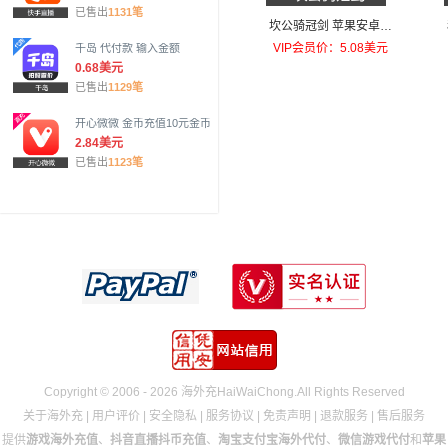
已售出
1131笔
坎公骑冠剑 苹果安卓充
值每天召唤！礼包
VIP会员价：5.08美元
千岛 代付款 输入金额
0.68美元
已售出
1129笔
开心微微 金币充值10元金币
2.84美元
已售出
1123笔
Copyright © 2006 - 2026 海外充HaiWaiChong.All Rights Reserved
关于海外充
|
用户评价
|
安全隐私
|
服务协议
|
免责声明
|
退款服务
|
售后服务
提供
游戏海外充值
、
抖音直播抖币充值
、
淘宝支付宝海外代付
、
微信游戏代付
和
苹果