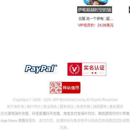
日服 另一个伊甸 : 超越
时空的猫 AnotherEden
VIP会员价：24.08美元
国际服 代充1000庫羅諾
斯之石
Copyright © 2006 - 2026 海外充HaiWaiChong.All Rights Reserved
关于海外充
|
用户评价
|
安全隐私
|
服务协议
|
免责声明
|
退款服务
|
售后服务
提供
游戏海外充值
、
抖音直播抖币充值
、
淘宝支付宝海外代付
、
微信游戏代付
和
苹果
App Store 充值
等服务。支付方式、处理时间与售后条件以商品页及结算页实际说明
为准。