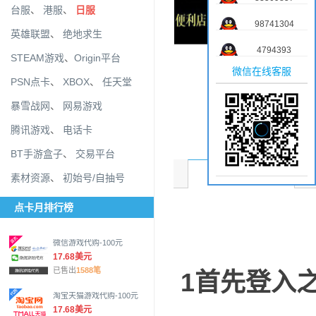
台服
、
港服
、
日服
98741304
英雄联盟
、
绝地求生
4794393
STEAM游戏
、
Origin平台
微信在线客服
PSN点卡
、
XBOX
、
任天堂
暴雪战网
、
网易游戏
腾讯游戏
、
电话卡
BT手游盒子
、
交易平台
商品介绍
素材资源
、
初始号/自抽号
点卡月排行榜
微信游戏代购-100元
17.68美元
已售出
1588笔
1首先登入
淘宝天猫游戏代购-100元
17.68美元