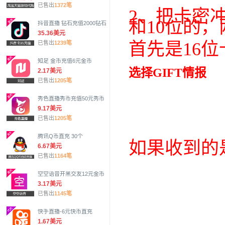
已售出
1372笔
2、把卡密
和10位的
抖音直播 钻石充值2000钻石
35.36美元
首先是16
已售出
1239笔
知足 金币充值6元金币
选择GIFT情报
2.17美元
已售出
1205笔
秀色直播秀币充值50元秀币
9.17美元
已售出
1205笔
腾讯Q币直充 30个
如果收到的
6.67美元
已售出
1164笔
空空语音开黑交友12元金币
3.17美元
已售出
1145笔
快手直播-6元快币直充
1.67美元