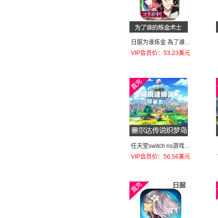
日服为谁炼金 為了誰的
(为了他人)鍊金術師士2
VIP会员价：53.23美元
950個(初回+4300個)
任天堂switch ns游戏塞
尔达传说 织梦岛 梦见岛
VIP会员价：56.56美元
美服60美元下载码