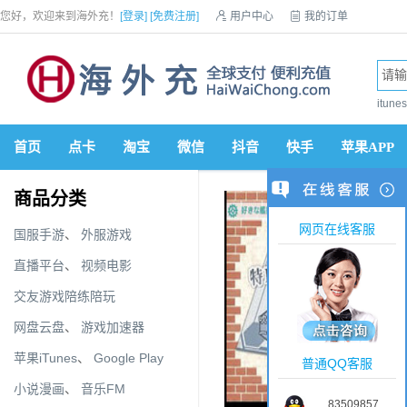
您好，欢迎来到海外充！
[登录]
[免费注册]

用户中心

我的订单

优惠券

VIP会员

积分商城

手机网站


itun
首页
点卡
淘宝
微信
抖音
快手
苹果APP
商品分类
网页在线客服
国服手游
、
外服游戏
直播平台
、
视频电影
交友游戏陪练陪玩
网盘云盘
、
游戏加速器
苹果iTunes
、
Google Play
普通QQ客服
小说漫画
、
音乐FM
83509857