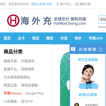
您好，欢迎来到海外充！
[登录]
[免费注册]

用户中心

我的订单

优惠券

VIP会员

积分商城

手机网站


itun
首页
点卡
淘宝
微信
抖音
快手
苹果APP
商品分类
网页在线客服
国服手游
、
外服游戏
直播平台
、
视频电影
交友游戏陪练陪玩
网盘云盘
、
游戏加速器
苹果iTunes
、
Google Play
普通QQ客服
小说漫画
、
音乐FM
83509857