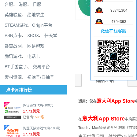
台服
、
港服
、
日服
98741304
英雄联盟
、
绝地求生
4794393
STEAM游戏
、
Origin平台
微信在线客服
PSN点卡
、
XBOX
、
任天堂
暴雪战网
、
网易游戏
腾讯游戏
、
电话卡
BT手游盒子
、
交易平台
素材资源
、
初始号/自抽号
商品介绍
点卡月排行榜
意大利App Store
适用：仅在
微信游戏代购-100元
17.71美元
已售出
1590笔
意大利App Store
在
中购买
Touch，Mac等苹果系列终端（前
淘宝天猫游戏代购-100元
17.71美元
由于供货问题，付款后24小时