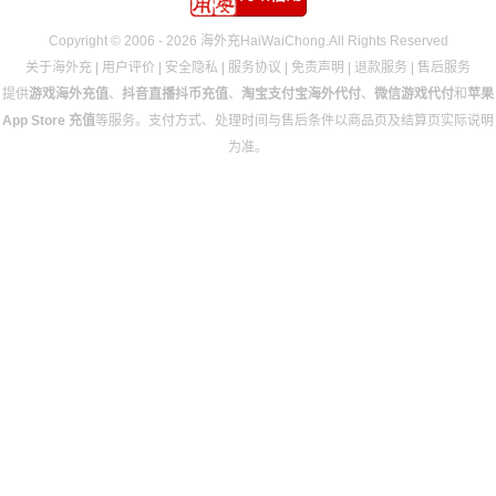
Copyright © 2006 - 2026 海外充HaiWaiChong.All Rights Reserved
关于海外充
|
用户评价
|
安全隐私
|
服务协议
|
免责声明
|
退款服务
|
售后服务
提供
游戏海外充值
、
抖音直播抖币充值
、
淘宝支付宝海外代付
、
微信游戏代付
和
苹果
App Store 充值
等服务。支付方式、处理时间与售后条件以商品页及结算页实际说明
为准。