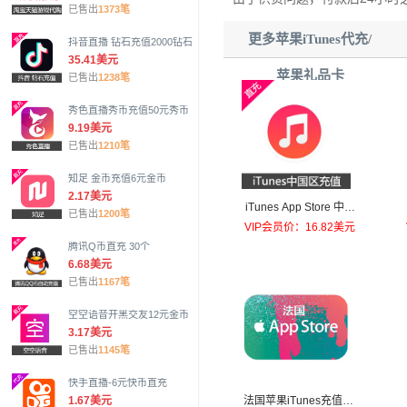
已售出
1373笔
更多苹果iTunes代充/
抖音直播 钻石充值2000钻石
35.41美元
苹果礼品卡
已售出
1238笔
秀色直播秀币充值50元秀币
9.19美元
已售出
1210笔
知足 金币充值6元金币
2.17美元
iTunes App Store 中国
已售出
1200笔
区苹果账号直充100元
VIP会员价：16.82美元
腾讯Q币直充 30个
6.68美元
已售出
1167笔
空空语音开黑交友12元金币
3.17美元
已售出
1145笔
快手直播-6元快币直充
法国苹果iTunes充值卡-
1.67美元