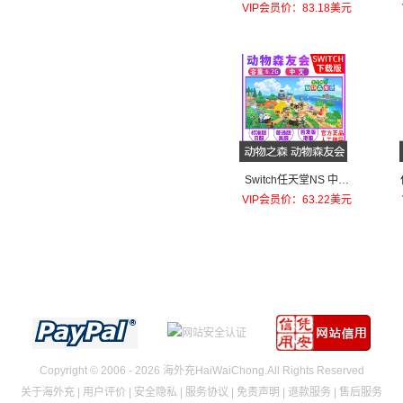
服NS充值卡500 HKD
VIP会员价：83.18美元
Switch任天堂NS 中文
集合了 动物之森 动物森
VIP会员价：63.22美元
友会 日服激活码
Copyright © 2006 - 2026 海外充HaiWaiChong.All Rights Reserved
关于海外充
|
用户评价
|
安全隐私
|
服务协议
|
免责声明
|
退款服务
|
售后服务