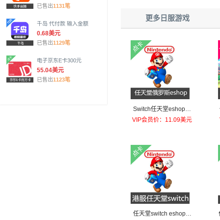
已售出
1131笔
更多日服游戏
千岛 代付款 输入金额
0.68美元
已售出
1129笔
电子京东E卡300元
55.04美元
已售出
1123笔
Switch任天堂eshop俄
罗斯服卢布 NS充值点6
VIP会员价：11.09美元
00卢布
任天堂switch eshop港