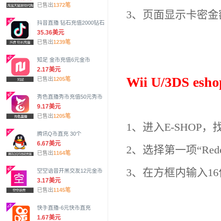
已售出
1372笔
3、页面显示卡密金
抖音直播 钻石充值2000钻石
35.36美元
已售出
1239笔
知足 金币充值6元金币
2.17美元
Wii U/3DS e
已售出
1205笔
秀色直播秀币充值50元秀币
9.17美元
已售出
1205笔
1、进入E-SHOP，找
腾讯Q币直充 30个
6.67美元
2、选择第一项“Redeem 
已售出
1164笔
3、在方框内输入1
空空语音开黑交友12元金币
3.17美元
已售出
1145笔
快手直播-6元快币直充
1.67美元