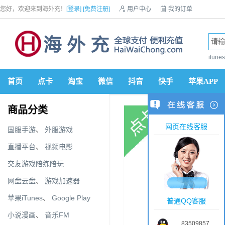
您好，欢迎来到海外充！
[登录]
[免费注册]

用户中心

我的订单

优惠券

VIP会员

积分商城

手机网站


itun
首页
点卡
淘宝
微信
抖音
快手
苹果APP
商品分类
网页在线客服
国服手游
、
外服游戏
直播平台
、
视频电影
交友游戏陪练陪玩
网盘云盘
、
游戏加速器
苹果iTunes
、
Google Play
普通QQ客服
小说漫画
、
音乐FM
83509857