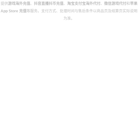
提供
游戏海外充值
、
抖音直播抖币充值
、
淘宝支付宝海外代付
、
微信游戏代付
和
苹果
App Store 充值
等服务。支付方式、处理时间与售后条件以商品页及结算页实际说明
为准。