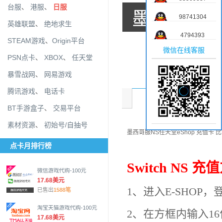
台服
、
港服
、
日服
98741304
英雄联盟
、
绝地求生
4794393
STEAM游戏
、
Origin平台
微信在线客服
PSN点卡
、
XBOX
、
任天堂
暴雪战网
、
网易游戏
腾讯游戏
、
电话卡
商品介绍
BT手游盒子
、
交易平台
素材资源
、
初始号/自抽号
墨西哥服NS任天堂eShop 充值卡 
点卡月排行榜
Switch NS 
微信游戏代购-100元
17.68美元
1、进入E-SHOP，
已售出
1588笔
淘宝天猫游戏代购-100元
2、在方框内输入1
17.68美元