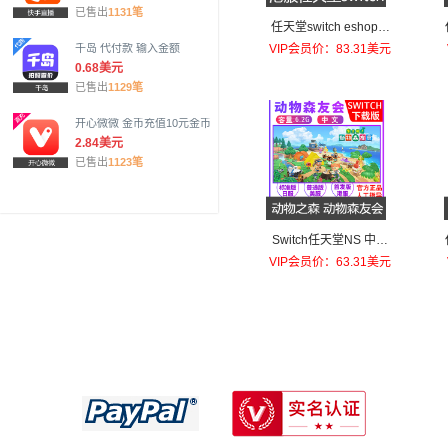
已售出
1131笔
任天堂switch eshop港
服NS充值卡500 HKD
千岛 代付款 输入金额
VIP会员价：83.31美元
0.68美元
已售出
1129笔
开心微微 金币充值10元金币
2.84美元
已售出
1123笔
Switch任天堂NS 中文
集合了 动物之森 动物森
VIP会员价：63.31美元
友会 日服激活码