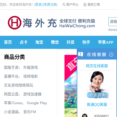
您好，欢迎来到海外充！
[登录]
[免费注册]

用户中心

我的订单

优惠券

VIP会员

积分商城

手机网站


itun
首页
点卡
淘宝
微信
抖音
快手
苹果APP
商品分类
网页在线客服
国服手游
、
外服游戏
直播平台
、
视频电影
交友游戏陪练陪玩
网盘云盘
、
游戏加速器
苹果iTunes
、
Google Play
普通QQ客服
小说漫画
、
音乐FM
83509857