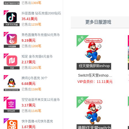
已售出
1369笔
抖音直播 钻石充值2000钻石
35.41美元
更多日服游戏
已售出
1239笔
秀色直播秀币充值50元秀币
9.19美元
已售出
1208笔
知足 金币充值6元金币
2.17美元
已售出
1201笔
Switch任天堂eshop俄
腾讯Q币直充 30个
罗斯服卢布 NS充值点6
VIP会员价：11.11美元
6.68美元
00卢布
已售出
1166笔
空空语音开黑交友12元金币
3.17美元
已售出
1145笔
快手直播-6元快币直充
1.67美元