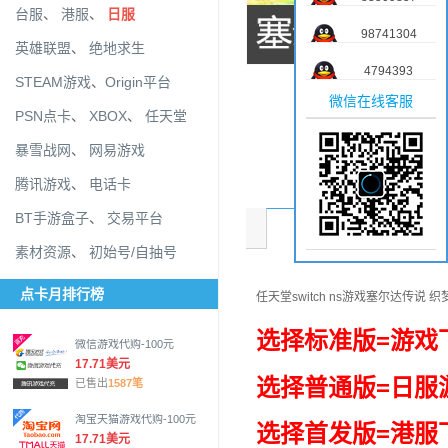
台服
、
港服
、
日服
98741304
英雄联盟
、
绝地求生
4794393
STEAM游戏
、
Origin平台
微信在线客服
PSN点卡
、
XBOX
、
任天堂
暴雪战网
、
网易游戏
腾讯游戏
、
电话卡
BT手游盒子
、
交易平台
商品介绍
素材资源
、
初始号/自抽号
点卡月排行榜
任天堂switch ns游戏塞尔达传说
选择
标准版=游戏
微信游戏代购-100元
17.71美元
选择
普通版=日服
已售出
1587笔
淘宝天猫游戏代购-100元
选择
首发版=港服
17.71美元