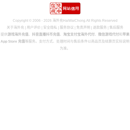
Copyright © 2006 - 2026 海外充HaiWaiChong.All Rights Reserved
关于海外充
|
用户评价
|
安全隐私
|
服务协议
|
免责声明
|
退款服务
|
售后服务
提供
游戏海外充值
、
抖音直播抖币充值
、
淘宝支付宝海外代付
、
微信游戏代付
和
苹果
App Store 充值
等服务。支付方式、处理时间与售后条件以商品页及结算页实际说明
为准。