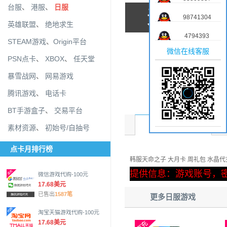
台服
、
港服
、
日服
98741304
英雄联盟
、
绝地求生
4794393
STEAM游戏
、
Origin平台
微信在线客服
PSN点卡
、
XBOX
、
任天堂
暴雪战网
、
网易游戏
腾讯游戏
、
电话卡
BT手游盒子
、
交易平台
商品介绍
素材资源
、
初始号/自抽号
点卡月排行榜
韩服天命之子 大月卡 周礼包 水晶代
提供信息：游戏账号，
微信游戏代购-100元
17.68美元
已售出
1587笔
更多日服游戏
淘宝天猫游戏代购-100元
17.68美元