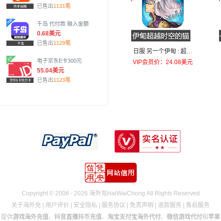
已售出
1131笔
千岛 代付款 输入金额
0.68美元
已售出
1129笔
日服 另一个伊甸 : 超越
时空的猫 AnotherEden
电子京东E卡300元
VIP会员价：24.08美元
55.04美元
国际服 代充1000庫羅諾
已售出
1123笔
斯之石
Copyright © 2006 - 2026 海外充HaiWaiChong.All Rights Reserved
关于海外充
|
用户评价
|
安全隐私
|
服务协议
|
免责声明
|
退款服务
|
售后服务
提供
游戏海外充值
、
抖音直播抖币充值
、
淘宝支付宝海外代付
、
微信游戏代付
和
苹果