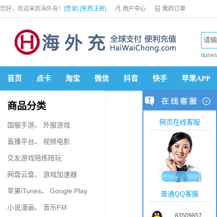
您好，欢迎来到海外充！
[登录]
[免费注册]

用户中心

我的订单

优惠券

VIP会员

积分商城

手机网站


itun
首页
点卡
淘宝
微信
抖音
快手
苹果APP
商品分类
网页在线客服
国服手游
、
外服游戏
直播平台
、
视频电影
交友游戏陪练陪玩
网盘云盘
、
游戏加速器
苹果iTunes
、
Google Play
普通QQ客服
小说漫画
、
音乐FM
83509857