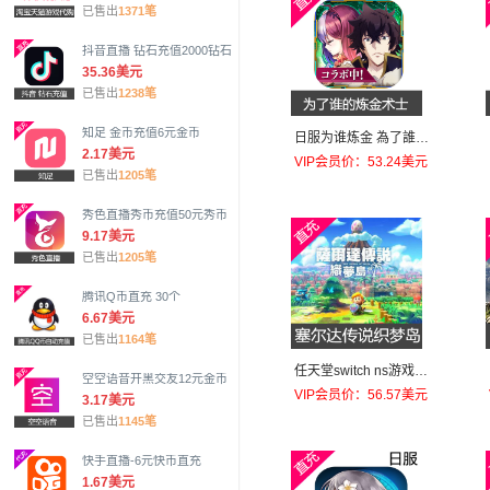
已售出
1371笔
抖音直播 钻石充值2000钻石
35.36美元
已售出
1238笔
知足 金币充值6元金币
日服为谁炼金 為了誰的
2.17美元
(为了他人)鍊金術師士2
VIP会员价：53.24美元
已售出
1205笔
950個(初回+4300個)
秀色直播秀币充值50元秀币
9.17美元
已售出
1205笔
腾讯Q币直充 30个
6.67美元
已售出
1164笔
任天堂switch ns游戏塞
空空语音开黑交友12元金币
尔达传说 织梦岛 梦见岛
VIP会员价：56.57美元
3.17美元
美服60美元下载码
已售出
1145笔
快手直播-6元快币直充
1.67美元