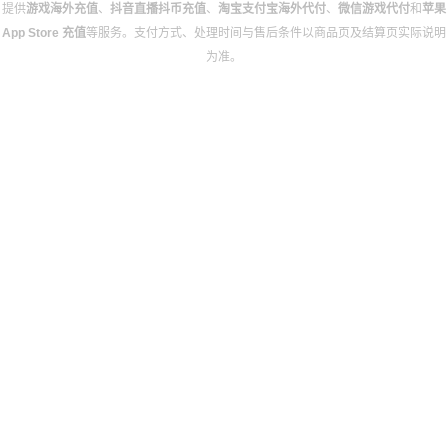
提供
游戏海外充值
、
抖音直播抖币充值
、
淘宝支付宝海外代付
、
微信游戏代付
和
苹果
App Store 充值
等服务。支付方式、处理时间与售后条件以商品页及结算页实际说明
为准。