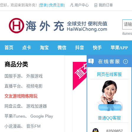
您好，欢迎来到海外充！
[登录]
[免费注册]

用户中心

我的订单

优惠券

VIP会员

积分商城

手机网站


itun
首页
点卡
淘宝
微信
抖音
快手
苹果APP
商品分类
网页在线客服
国服手游
、
外服游戏
直播平台
、
视频电影
交友游戏陪练陪玩
网盘云盘
、
游戏加速器
苹果iTunes
、
Google Play
普通QQ客服
小说漫画
、
音乐FM
83509857