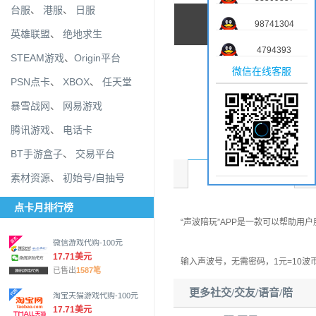
台服
、
港服
、
日服
98741304
英雄联盟
、
绝地求生
4794393
STEAM游戏
、
Origin平台
微信在线客服
PSN点卡
、
XBOX
、
任天堂
暴雪战网
、
网易游戏
腾讯游戏
、
电话卡
BT手游盒子
、
交易平台
商品介绍
素材资源
、
初始号/自抽号
点卡月排行榜
“声波陪玩”APP是一款可以帮助
微信游戏代购-100元
17.71美元
输入声波号，无需密码，1元=10波
已售出
1587笔
更多社交/交友/语音/陪
淘宝天猫游戏代购-100元
17.71美元