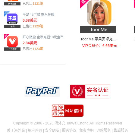
已售出
1131笔
千岛 代付款 输入金额
0.68美元
已售出
1129笔
开心微微 金币充值10元金币
ToonMe 苹果安卓充值T
2.84美元
oonMe PRO
VIP会员价：6.66美元
已售出
1123笔
Copyright © 2006 - 2026 海外充HaiWaiChong.All Rights Reserved
关于海外充
|
用户评价
|
安全隐私
|
服务协议
|
免责声明
|
退款服务
|
售后服务