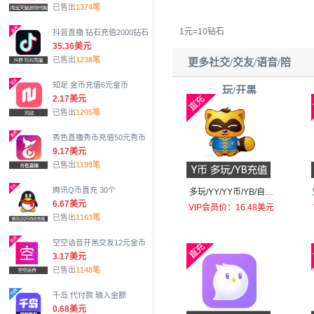
已售出
1374笔
1元=10钻石
抖音直播 钻石充值2000钻石
35.36美元
已售出
1238笔
更多社交/交友/语音/陪
知足 金币充值6元金币
玩/开黑
2.17美元
已售出
1205笔
秀色直播秀币充值50元秀币
9.17美元
已售出
1199笔
腾讯Q币直充 30个
多玩/YY/YY币/YB/自动
6.67美元
充值100个
VIP会员价：16.48美元
已售出
1163笔
空空语音开黑交友12元金币
3.17美元
已售出
1148笔
千岛 代付款 输入金额
0.68美元