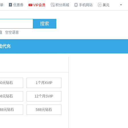
单

优惠券

VIP会员

积分商城

手机网站


搜索
盘
空空语音
戏代充
30元钻石
1个月XVIP
98元钻石
12个月SVIP
288元钻石
588元钻石