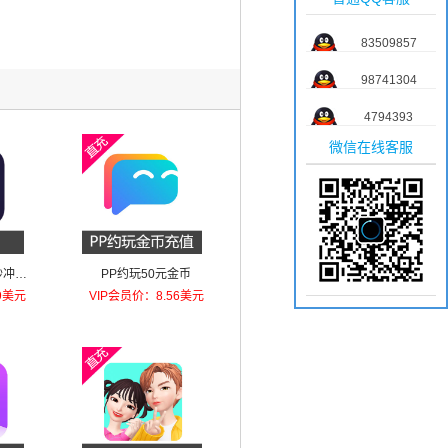
83509857
98741304
4794393
微信在线客服
秒冲秒
PP约玩50元金币
9美元
VIP会员价：8.56美元