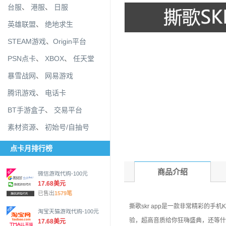
台服
、
港服
、
日服
英雄联盟
、
绝地求生
STEAM游戏
、
Origin平台
PSN点卡
、
XBOX
、
任天堂
暴雪战网
、
网易游戏
腾讯游戏
、
电话卡
BT手游盒子
、
交易平台
素材资源
、
初始号/自抽号
点卡月排行榜
商品介绍
微信游戏代购-100元
17.68美元
已售出
1579笔
撕歌skr app是一款非常精彩的手
淘宝天猫游戏代购-100元
验，超高音质给你狂嗨盛典，还等什
17.68美元