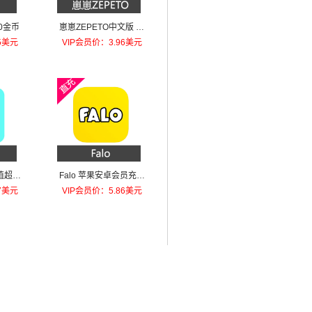
0金币
崽崽ZEPETO中文版 红
钻 金币 充值36红钻
5美元
VIP会员价：3.96美元
值超级
Falo 苹果安卓会员充值
VIP-1个月
7美元
VIP会员价：5.86美元