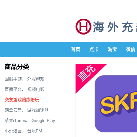
首页
点卡
淘宝
微信
商品分类
国服手游
、
外服游戏
直播平台
、
视频电影
交友游戏陪练陪玩
网盘云盘
、
游戏加速器
苹果iTunes
、
Google Play
小说漫画
、
音乐FM