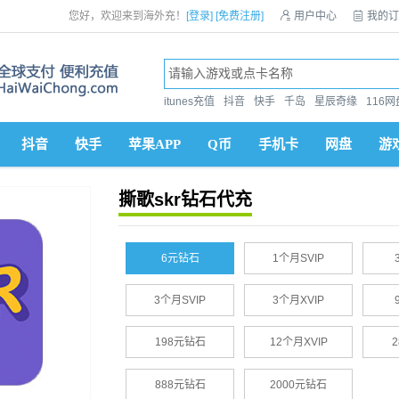
您好，欢迎来到海外充！
[登录]
[免费注册]

用户中心

我的订
itunes充值
抖音
快手
千岛
星辰奇缘
116网
抖音
快手
苹果APP
Q币
手机卡
网盘
游
撕歌skr钻石代充
6元钻石
1个月SVIP
3个月SVIP
3个月XVIP
198元钻石
12个月XVIP
888元钻石
2000元钻石