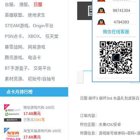
台服
、
港服
、
日服
98741304
英雄联盟
、
绝地求生
4794393
STEAM游戏
、
Origin平台
微信在线客服
PSN点卡
、
XBOX
、
任天堂
暴雪战网
、
网易游戏
腾讯游戏
、
电话卡
BT手游盒子
、
交易平台
商品介绍
素材资源
、
初始号/自抽号
点卡月排行榜
日服 崩坏3 崩坏3rd 水晶礼包皮肤
微信游戏代购-100元
17.68美元
订单内容：
已售出
1581笔
所在区服：水果iOX/安卓
淘宝天猫游戏代购-100元
所需信息：游戏账号继承码+密码+
17.68美元