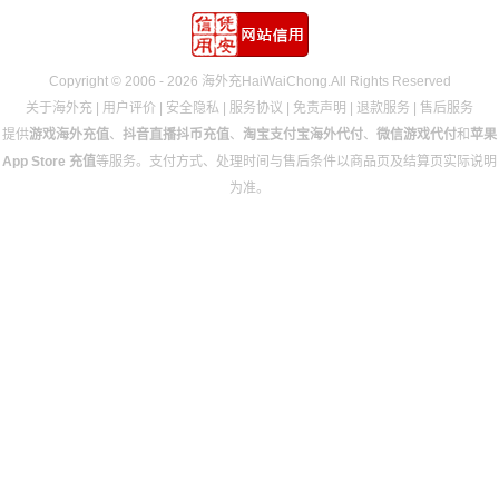
Copyright © 2006 - 2026 海外充HaiWaiChong.All Rights Reserved
关于海外充
|
用户评价
|
安全隐私
|
服务协议
|
免责声明
|
退款服务
|
售后服务
提供
游戏海外充值
、
抖音直播抖币充值
、
淘宝支付宝海外代付
、
微信游戏代付
和
苹果
App Store 充值
等服务。支付方式、处理时间与售后条件以商品页及结算页实际说明
为准。