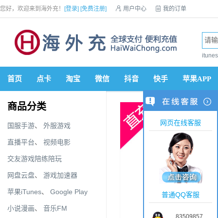
您好，欢迎来到海外充！
[登录]
[免费注册]

用户中心

我的订单

优惠券

VIP会员

积分商城

手机网站


itun
首页
点卡
淘宝
微信
抖音
快手
苹果APP
商品分类
网页在线客服
国服手游
、
外服游戏
直播平台
、
视频电影
交友游戏陪练陪玩
网盘云盘
、
游戏加速器
苹果iTunes
、
Google Play
普通QQ客服
小说漫画
、
音乐FM
83509857