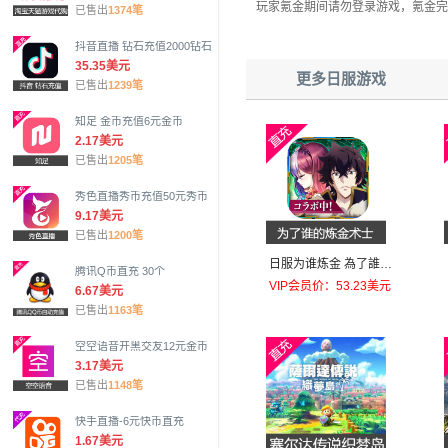
玩家氪金期间请勿登录游戏，氪金完
已售出
1374笔
抖音直播 钻石充值2000钻石
35.35美元
更多日服游戏
已售出
1239笔
知足 金币充值6元金币
2.17美元
已售出
1205笔
秀色直播秀币充值50元秀币
9.17美元
已售出
1200笔
日服为谁炼金 為了誰的
腾讯Q币直充 30个
(为了他人)鍊金術師士2
VIP会员价：53.23美元
6.67美元
950個(初回+4300個)
已售出
1163笔
空空语音开黑交友12元金币
3.17美元
已售出
1148笔
快手直播-6元快币直充
1.67美元