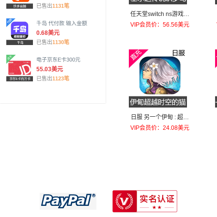
已售出
1131笔
任天堂switch ns游戏塞
尔达传说 织梦岛 梦见岛
千岛 代付款 输入金额
VIP会员价：56.56美元
0.68美元
美服60美元下载码
已售出
1130笔
电子京东E卡300元
55.03美元
已售出
1123笔
日服 另一个伊甸 : 超越
时空的猫 AnotherEden
VIP会员价：24.08美元
国际服 代充1000庫羅諾
斯之石