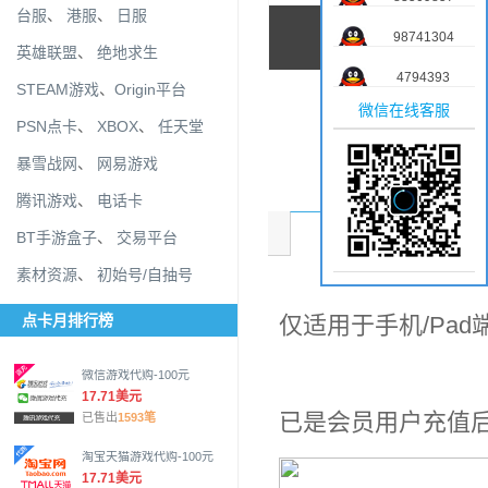
台服
、
港服
、
日服
98741304
英雄联盟
、
绝地求生
4794393
STEAM游戏
、
Origin平台
微信在线客服
PSN点卡
、
XBOX
、
任天堂
暴雪战网
、
网易游戏
腾讯游戏
、
电话卡
商品介绍
BT手游盒子
、
交易平台
素材资源
、
初始号/自抽号
点卡月排行榜
仅适用于手机/Pa
微信游戏代购-100元
17.71美元
已是会员用户充值
已售出
1593笔
淘宝天猫游戏代购-100元
17.71美元