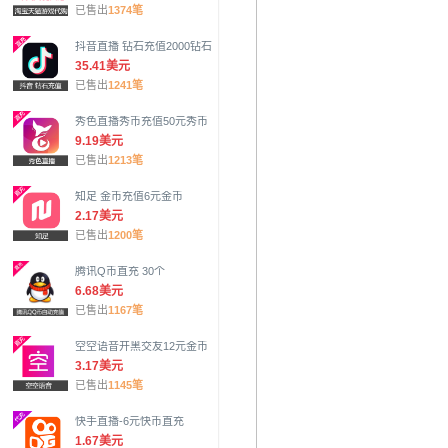
已售出
1374笔
抖音直播 钻石充值2000钻石
35.41美元
已售出
1241笔
秀色直播秀币充值50元秀币
9.19美元
已售出
1213笔
知足 金币充值6元金币
2.17美元
已售出
1200笔
腾讯Q币直充 30个
6.68美元
已售出
1167笔
空空语音开黑交友12元金币
3.17美元
已售出
1145笔
快手直播-6元快币直充
1.67美元