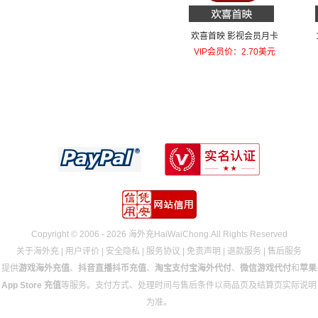
欢喜首映 影视会员月卡
VIP会员价：2.70美元
Copyright © 2006 - 2026 海外充HaiWaiChong.All Rights Reserved
关于海外充
|
用户评价
|
安全隐私
|
服务协议
|
免责声明
|
退款服务
|
售后服务
提供
游戏海外充值
、
抖音直播抖币充值
、
淘宝支付宝海外代付
、
微信游戏代付
和
苹果
App Store 充值
等服务。支付方式、处理时间与售后条件以商品页及结算页实际说明
为准。