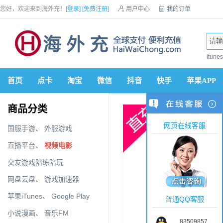
您好，欢迎来到海外充！
[登录]
[免费注册]

用户中心

我的订单

优惠券

VIP会员

积分商城

手机网站


itun
首页
点卡
淘宝
微信
抖音
快手
苹果APP
商品分类
网页在线客服
国服手游
、
外服游戏
直播平台
、
视频电影
交友游戏陪练陪玩
网盘云盘
、
游戏加速器
苹果iTunes
、
Google Play
普通QQ客服
小说漫画
、
音乐FM
83509857